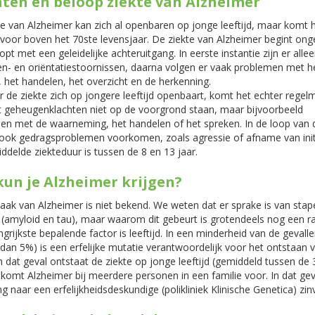
hten en beloop ziekte van Alzheimer
e van Alzheimer kan zich al openbaren op jonge leeftijd, maar komt 
voor boven het 70ste levensjaar. De ziekte van Alzheimer begint on
opt met een geleidelijke achteruitgang. In eerste instantie zijn er alle
n- en oriëntatiestoornissen, daarna volgen er vaak problemen met h
 het handelen, het overzicht en de herkenning.
de ziekte zich op jongere leeftijd openbaart, komt het echter regel
t geheugenklachten niet op de voorgrond staan, maar bijvoorbeeld
en met de waarneming, het handelen of het spreken. In de loop van d
ook gedragsproblemen voorkomen, zoals agressie of afname van initi
delde ziekteduur is tussen de 8 en 13 jaar.
kun je Alzheimer krijgen?
ak van Alzheimer is niet bekend. We weten dat er sprake is van stap
 (amyloid en tau), maar waarom dit gebeurt is grotendeels nog een ra
grijkste bepalende factor is leeftijd. In een minderheid van de gevall
dan 5%) is een erfelijke mutatie verantwoordelijk voor het ontstaan 
In dat geval ontstaat de ziekte op jonge leeftijd (gemiddeld tussen de
 komt Alzheimer bij meerdere personen in een familie voor. In dat geva
ng naar een erfelijkheidsdeskundige (polikliniek Klinische Genetica) zinv