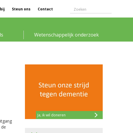
bij
Steun ons
Contact
ls
Wetenschappelijk onderzoek
Ja, ik wil doneren
itgang
 de