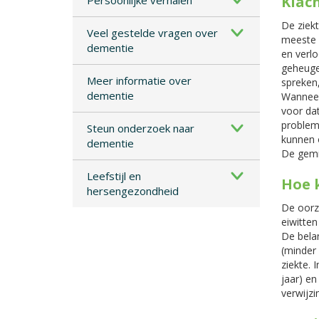
Klac
Persoonlijke verhalen
De ziekt
Veel gestelde vragen over
meeste 
dementie
en verlo
geheuge
Meer informatie over
spreken,
dementie
Wanneer 
voor da
problem
Steun onderzoek naar
kunnen 
dementie
De gemid
Leefstijl en
Hoe 
hersengezondheid
De oorza
eiwitten
De belan
(minder 
ziekte. 
jaar) en
verwijzi