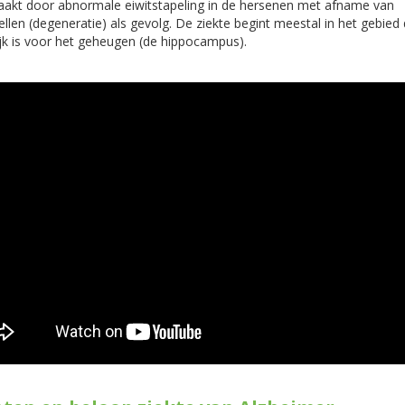
aakt door abnormale eiwitstapeling in de hersenen met afname van
llen (degeneratie) als gevolg. De ziekte begint meestal in het gebied 
jk is voor het geheugen (de hippocampus).