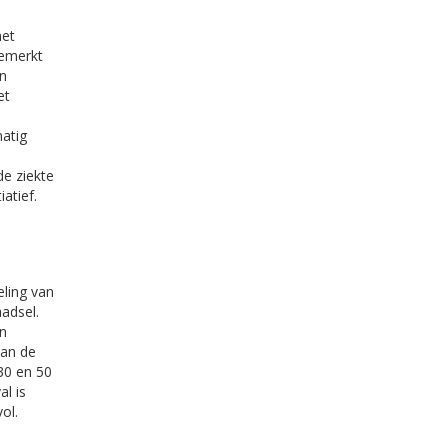
het
gemerkt
en
et
matig
e ziekte
atief.
eling van
adsel.
en
van de
 30 en 50
l is
ol.