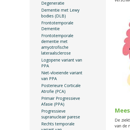
Degeneratie
Dementie met Lewy
bodies (DLB)
Frontotemporale
Dementie
Frontotemporale
dementie met
amyotrofische
lateraalsclerose
Logopene variant van
PPA
Niet-vloeiende variant
van PPA
Posterieure Corticale
Atrofie (PCA)
Primair Progressieve
Afasie (PPA)
Mees
Progressieve
supranucleair parese
De ziek
Rechts temporale
van de 
variant van