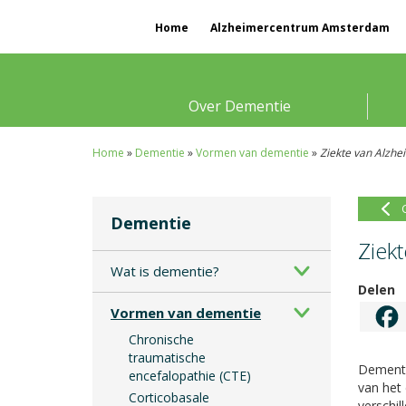
Home
Alzheimercentrum Amsterdam
Over Dementie
Home
»
Dementie
»
Vormen van dementie
»
Ziekte van Alzhe
Dementie
Ziek
Wat is dementie?
Delen
Vormen van dementie
Chronische
traumatische
Dementi
encefalopathie (CTE)
van het 
Corticobasale
verschi