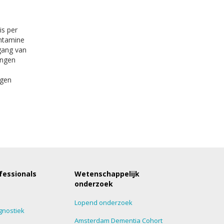
is per
antamine
tgang van
ingen
rgen
fessionals
Wetenschappelijk
onderzoek
Lopend onderzoek
gnostiek
Amsterdam Dementia Cohort