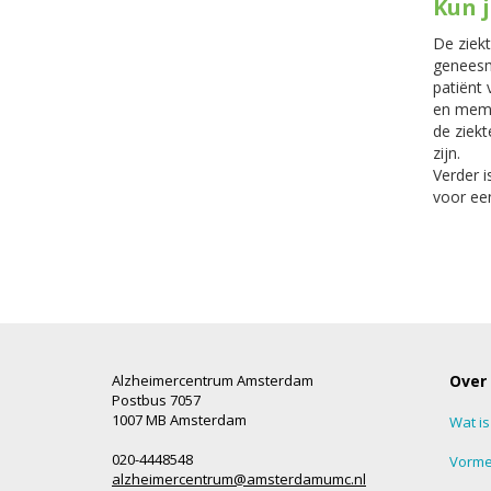
Kun 
De ziekt
geneesm
patiënt 
en meman
de ziekt
zijn.
Verder i
voor een
Alzheimercentrum Amsterdam
Over
Postbus 7057
1007 MB Amsterdam
Wat i
020-4448548
Vorme
alzheimercentrum@amsterdamumc.nl