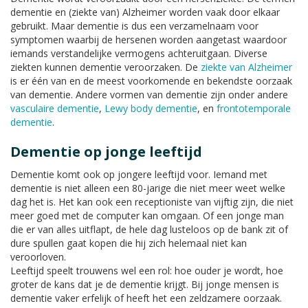
dementie en (ziekte van) Alzheimer worden vaak door elkaar
gebruikt. Maar dementie is dus een verzamelnaam voor
symptomen waarbij de hersenen worden aangetast waardoor
iemands verstandelijke vermogens achteruitgaan. Diverse
ziekten kunnen dementie veroorzaken. De
ziekte van Alzheimer
is er één van en de meest voorkomende en bekendste oorzaak
van dementie. Andere vormen van dementie zijn onder andere
vasculaire dementie
,
Lewy body dementie
, en
frontotemporale
dementie
.
Dementie op jonge leeftijd
Dementie komt ook op jongere leeftijd voor. Iemand met
dementie is niet alleen een 80-jarige die niet meer weet welke
dag het is. Het kan ook een receptioniste van vijftig zijn, die niet
meer goed met de computer kan omgaan. Of een jonge man
die er van alles uitflapt, de hele dag lusteloos op de bank zit of
dure spullen gaat kopen die hij zich helemaal niet kan
veroorloven.
Leeftijd speelt trouwens wel een rol: hoe ouder je wordt, hoe
groter de kans dat je de dementie krijgt. Bij jonge mensen is
dementie vaker erfelijk of heeft het een zeldzamere oorzaak.