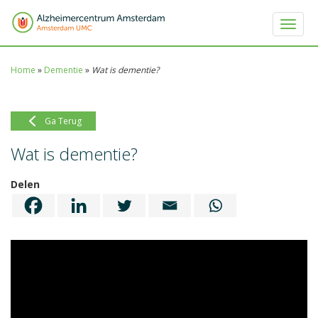
Toggle 
Home
»
Dementie
»
Wat is dementie?
Ga Terug
Wat is dementie?
Delen