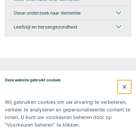
Steun onderzoek naar dementie
Leefstijl en hersengezondheid
Alzheimercentrum Amsterdam
Postbus 7057
Deze website gebruikt cookies
1007 MB Amsterdam
020-4448548
alzheimercentrum@amsterdamumc.nl
Wij gebruiken cookies om uw ervaring te verbeteren,
verkeer te analyseren en gepersonaliseerde content te
Doneer via: NL 42 INGB 0006 9052 76 Ten name van: Stichting Steun
Alzheimercentrum Amsterdam
tonen. U kunt uw voorkeuren beheren door op
"Voorkeuren beheren" te klikken.
Amsterdam UMC
Werken bij Amsterdam UMC