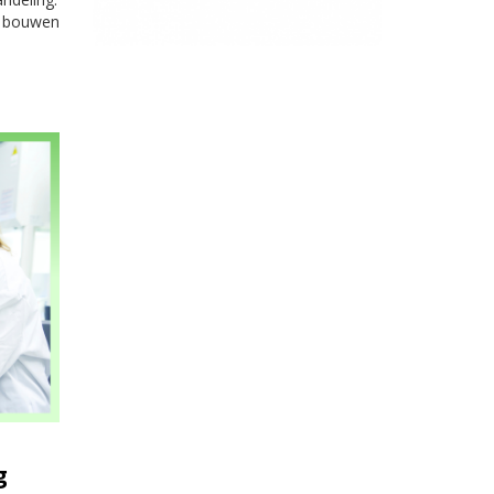
n bouwen
g