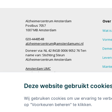
Alzheimercentrum Amsterdam
Over
Postbus 7057
1007 MB Amsterdam
Wat i
020-4448548
Vorme
alzheimercentrum@amsterdamumc.nl
Demen
Doneer via: NL 42 INGB 0006 9052 76 Ten
name van: Stichting Steun
Leven
Alzheimercentrum Amsterdam
Mantel
Amsterdam UMC
Werken bij Amsterdam UMC
Veel g
demen
Deze website gebruikt cookie
Ik wil op de hoogte blijven
Meer 
demen
Wij gebruiken cookies om uw ervaring te verb
op "Voorkeuren beheren" te klikken.