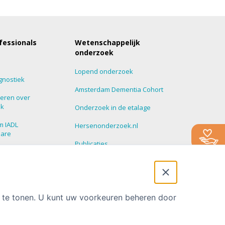
fessionals
Wetenschappelijk
onderzoek
Lopend onderzoek
gnostiek
Amsterdam Dementia Cohort
eren over
ek
Onderzoek in de etalage
m IADL
Hersenonderzoek.nl
nare
Publicaties
roepen
Promoties
 Update
t te tonen. U kunt uw voorkeuren beheren door