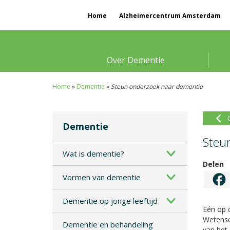
Home
Alzheimercentrum Amsterdam
Over Dementie
Home
»
Dementie
»
Steun onderzoek naar dementie
Dementie
Steu
Wat is dementie?
Delen
Vormen van dementie
Dementie op jonge leeftijd
Eén op d
Wetensch
Dementie en behandeling
van het 