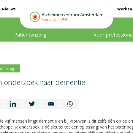
Nieuws
Werken 
Patiëntenzorg
Voor professiona
Ga Terug
n onderzoek naar dementie
e vijf mensen krijgt dementie en bij vrouwen is dit zelfs één op de dri
appelijk onderzoek is dé sleutel tot een oplossing: van het beter beg
ziekteproces tot snellere diagnoses en uiteindelijk een effectieve beh