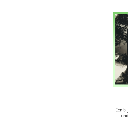
Een bl
ond