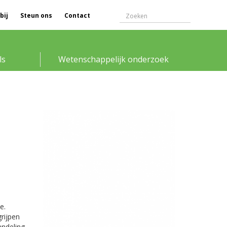
bij
Steun ons
Contact
ls
Wetenschappelijk onderzoek
e.
rijpen
andeling.