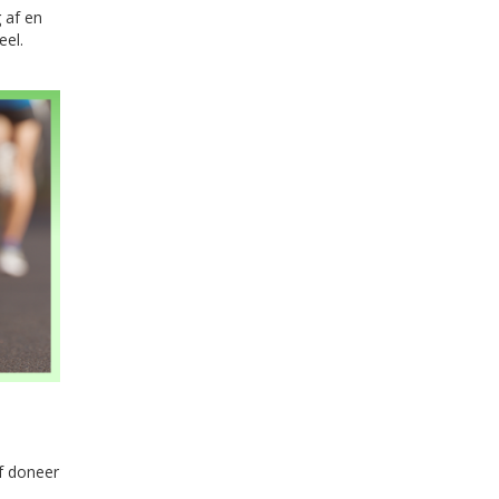
 af en
eel.
of doneer