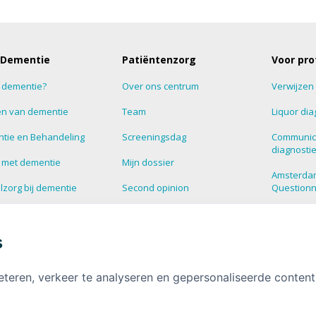
 Dementie
Patiëntenzorg
Voor pro
s dementie?
Over ons centrum
Verwijzen
n van dementie
Team
Liquor dia
tie en Behandeling
Screeningsdag
Communic
diagnosti
 met dementie
Mijn dossier
Amsterda
zorg bij dementie
Second opinion
Question
estelde vragen over
Blog
Supportg
tie
s
HalloHersenen
Dementie
informatie over
tie
Deelnemen aan onderzoek
eteren, verkeer te analyseren en gepersonaliseerde conten
Contact