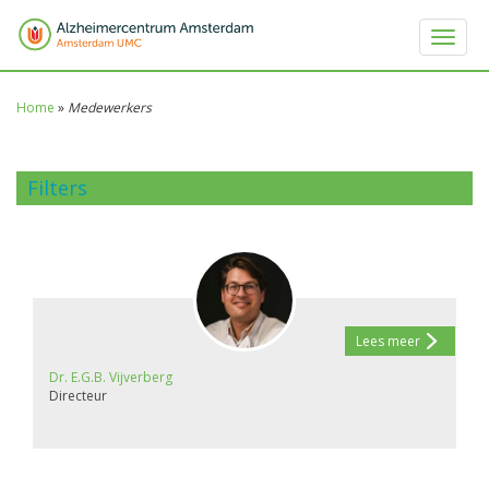
Toggle 
Home
»
Medewerkers
Filters
Lees meer
Dr. E.G.B. Vijverberg
Directeur