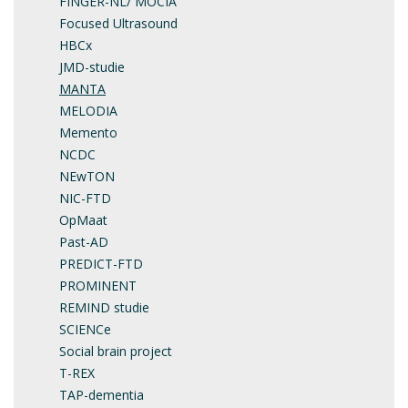
FINGER-NL/ MOCIA
Focused Ultrasound
HBCx
JMD-studie
MANTA
MELODIA
Memento
NCDC
NEwTON
NIC-FTD
OpMaat
Past-AD
PREDICT-FTD
PROMINENT
REMIND studie
SCIENCe
Social brain project
T-REX
TAP-dementia