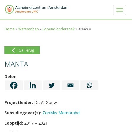
Toggle 
Home
»
Wetenschap
»
Lopend onderzoek
»
MANTA
Ga Terug
MANTA
Delen
Projectleider:
Dr. A. Gouw
Subsidiegever(s):
ZonMw Memorabel
Looptijd:
2017 – 2021