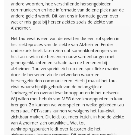
andere woorden, hoe verschillende hersengebieden
communiceren en hoe informatie van de ene plek naar de
andere geleid wordt. Dit kan ons informatie geven over
wat er mis gaat bij hersenziektes zoals de ziekte van
Alzheimer.
Het tau-eiwit is een van de eiwitten die een rol spelen in
het ziekteproces van de ziekte van Alzheimer. Eerder
onderzoek heeft laten zien dat samenklonteringen van
het tau-eiwit in de hersenen nauw samenhangen met
geheugenklachten en schade aan de hersenen bij
alzheimer. Tau verspreidt zich op een specifieke manier
door de hersenen via de netwerken waarmee
hersengebieden communiceren. Hierbij maakt het tau-
eiwit waarschijnlijk gebruik van de belangrijkste
‘snelwegen’ en overactieve knooppunten in het netwerk.
Wij willen met behulp van MEG deze knooppunten in kaart
brengen. Zo kunnen we voorspellen in welke gebieden tau
neerslaat. PET-scans kunnen vervolgens het tau-eiwit
zichtbaar maken. Dit leidt tot meer inzicht in hoe de ziekte
van Alzheimer zich ontwikkelt. Wat tot
aanknopingspunten leidt over factoren die het
ziekteproces kunnen remmen. Dit brengt ons mogelijk