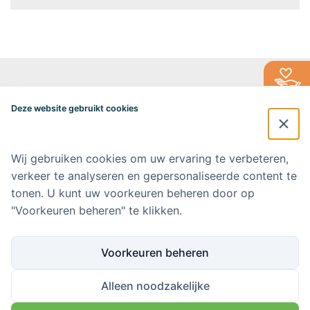
Alzheimercentrum Amsterdam
Postbus 7057
Deze website gebruikt cookies
1007 MB Amsterdam
020-4448548
alzheimercentrum@amsterdamumc.nl
Wij gebruiken cookies om uw ervaring te verbeteren,
verkeer te analyseren en gepersonaliseerde content te
Doneer via: NL 42 INGB 0006 9052 76 Ten name van: Stichting Steun
Alzheimercentrum Amsterdam
tonen. U kunt uw voorkeuren beheren door op
"Voorkeuren beheren" te klikken.
Amsterdam UMC
Werken bij Amsterdam UMC
Voorkeuren beheren
Ik wil op de hoogte blijven
Alleen noodzakelijke