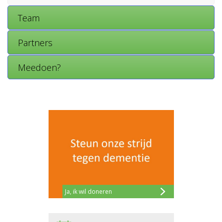
Team
Partners
Meedoen?
Ja, ik wil doneren