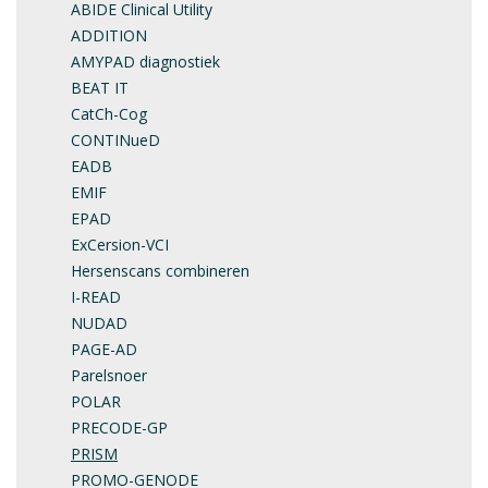
ABIDE Clinical Utility
ADDITION
AMYPAD diagnostiek
BEAT IT
CatCh-Cog
CONTINueD
EADB
EMIF
EPAD
ExCersion-VCI
Hersenscans combineren
I-READ
NUDAD
PAGE-AD
Parelsnoer
POLAR
PRECODE-GP
PRISM
PROMO-GENODE