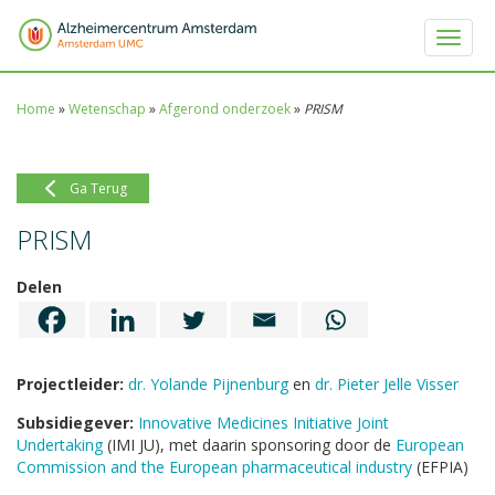
Toggle 
Home
»
Wetenschap
»
Afgerond onderzoek
»
PRISM
Ga Terug
PRISM
Delen
Projectleider:
dr. Yolande Pijnenburg
en
dr. Pieter Jelle Visser
Subsidiegever:
Innovative Medicines Initiative Joint
Undertaking
(IMI JU), met daarin sponsoring door de
European
Commission and the European pharmaceutical industry
(EFPIA)