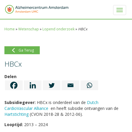
Toggle 
Home
»
Wetenschap
»
Lopend onderzoek
»
HBCx
Ga Terug
HBCx
Delen
Subsidiegever:
HBCx is onderdeel van de
Dutch
CardioVascular Alliance
en heeft subsidie ontvangen van de
Hartstichting
(CVON 2018-28 & 2012-06).
Looptijd:
2013 – 2024