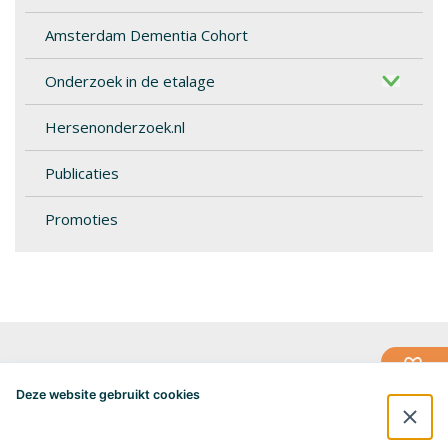
Amsterdam Dementia Cohort
Onderzoek in de etalage
Hersenonderzoek.nl
Publicaties
Promoties
Alzheimercentrum Amsterdam
Postbus 7057
Deze website gebruikt cookies
1007 MB Amsterdam
020-4448548