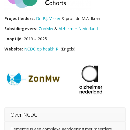
Projectleiders:
Dr. P.J. Visser
& prof. dr. M.A. Ikram
Subsidiegevers:
ZonMw
&
Alzheimer Nederland
Looptijd:
2019 – 2025
Website:
NCDC op health RI
(Engels)
Over NCDC
Dementie is een complexe aandoening met meerdere