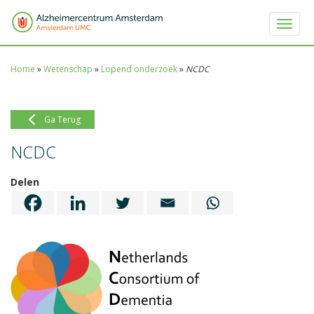
Toggle 
Home
»
Wetenschap
»
Lopend onderzoek
»
NCDC
Ga Terug
NCDC
Delen