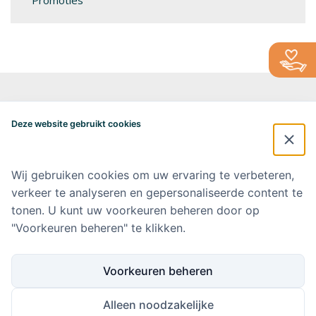
Promoties
Alzheimercentrum Amsterdam
Postbus 7057
Deze website gebruikt cookies
1007 MB Amsterdam
020-4448548
alzheimercentrum@amsterdamumc.nl
Wij gebruiken cookies om uw ervaring te verbeteren,
verkeer te analyseren en gepersonaliseerde content te
Doneer via: NL 42 INGB 0006 9052 76 Ten name van: Stichting Steun
Alzheimercentrum Amsterdam
tonen. U kunt uw voorkeuren beheren door op
"Voorkeuren beheren" te klikken.
Amsterdam UMC
Werken bij Amsterdam UMC
Voorkeuren beheren
Ik wil op de hoogte blijven
Alleen noodzakelijke