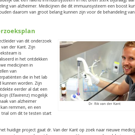
eling van alzheimer. Medicijnen die dit immuunsysteem een boost ku
ouden daarom van groot belang kunnen zijn voor de behandeling van
rzoeksplan
ctleider van dit onderzoek
k van der Kant. Zijn
eksteam is
liseerd in het ontdekken
uwe medicijnen in
ellen van
rpatiënten die in het lab
d kunnen worden. Zijn
tdekte eerder al dat een
cijn (Efavirenz) mogelijk
aak van alzheimer
Dr. Rik van der Kant
n kan remmen, en een
 trial om dit te testen start
het huidige project gaat dr. Van der Kant op zoek naar nieuwe medici