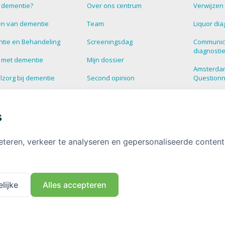
s dementie?
Over ons centrum
Verwijzen
n van dementie
Team
Liquor dia
tie en Behandeling
Screeningsdag
Communic
diagnosti
 met dementie
Mijn dossier
Amsterda
zorg bij dementie
Second opinion
Question
estelde vragen over
Blog
Supportg
tie
s
HalloHersenen
Dementie
informatie over
tie
Deelnemen aan onderzoek
eteren, verkeer te analyseren en gepersonaliseerde conten
Contact
lijke
Alles accepteren