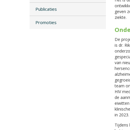
ontwikk
Publicaties
geven z
ziekte.
Promoties
Onde
De proje
is dr. Ri
onderzo
gespecia
van nie
hersenc
alzheime
gegroei
team on
HIV medi
de aanm
eiwitte
klinische
in 2023.
Tijdens 