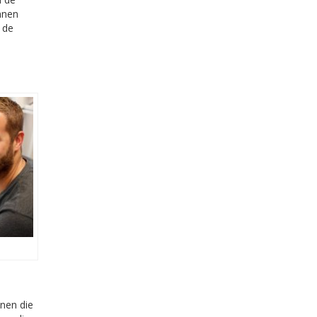
nnen
 de
jnen die