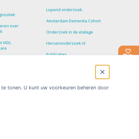
Lopend onderzoek
gnostiek
Amsterdam Dementia Cohort
eren over
ek
Onderzoek in de etalage
m IADL
Hersenonderzoek.nl
nare
Publicaties
roepen
Promoties
 Update
t te tonen. U kunt uw voorkeuren beheren door
Privacy statement