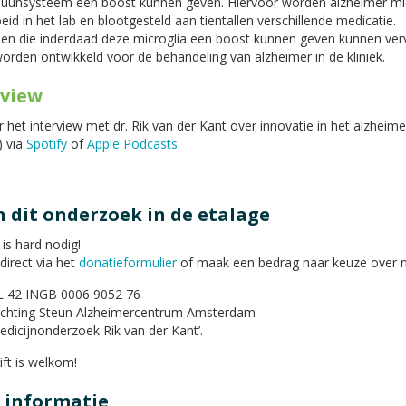
uunsysteem een boost kunnen geven. Hiervoor worden alzheimer mic
id in het lab en blootgesteld aan tientallen verschillende medicatie.
nen die inderdaad deze microglia een boost kunnen geven kunnen ver
orden ontwikkeld voor de behandeling van alzheimer in de kliniek.
rview
r het interview met dr. Rik van der Kant over innovatie in het alzheime
) via
Spotify
of
Apple Podcasts
.
 dit onderzoek in de etalage
is hard nodig!
irect via het
donatieformulier
of maak een bedrag naar keuze over n
 42 INGB 0006 9052 76
Stichting Steun Alzheimercentrum Amsterdam
Medicijnonderzoek Rik van der Kant’.
ift is welkom!
 informatie