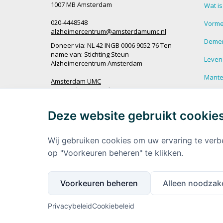
1007 MB Amsterdam
Wat i
020-4448548
Vorme
alzheimercentrum@amsterdamumc.nl
Demen
Doneer via: NL 42 INGB 0006 9052 76 Ten
name van: Stichting Steun
Leven
Alzheimercentrum Amsterdam
Mantel
Amsterdam UMC
Werken bij Amsterdam UMC
Veel g
demen
Deze website gebruikt cookie
Ik wil op de hoogte blijven
Meer 
demen
Wij gebruiken cookies om uw ervaring te verb
op "Voorkeuren beheren" te klikken.
Voorkeuren beheren
Alleen noodzake
Privacybeleid
Cookiebeleid
Volg ons via