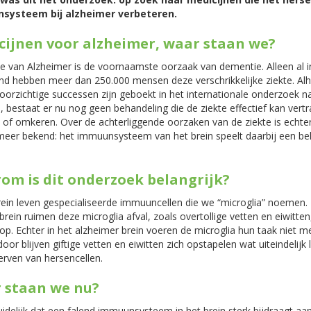
systeem bij alzheimer verbeteren.
cijnen voor alzheimer, waar staan we?
e van Alzheimer is de voornaamste oorzaak van dementie. Alleen al i
nd hebben meer dan 250.000 mensen deze verschrikkelijke ziekte. Al
oorzichtige successen zijn geboekt in het internationale onderzoek n
, bestaat er nu nog geen behandeling die de ziekte effectief kan vert
 of omkeren. Over de achterliggende oorzaken van de ziekte is echte
meer bekend: het immuunsysteem van het brein speelt daarbij een bel
om is dit onderzoek belangrijk?
rein leven gespecialiseerde immuuncellen die we “microglia” noemen. 
rein ruimen deze microglia afval, zoals overtollige vetten en eiwitten
op. Echter in het alzheimer brein voeren de microglia hun taak niet 
rdoor blijven giftige vetten en eiwitten zich opstapelen wat uiteindelijk l
erven van hersencellen.
 staan we nu?
uidelijk dat een falend immuunsysteem in het brein sterk bijdraagt aa