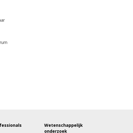
aar
trum
fessionals
Wetenschappelijk
onderzoek