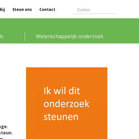
bij
Steun ons
Contact
ls
Wetenschappelijk onderzoek
age.
steun.
en