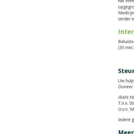
het imm
opgegroe
Medicij
verder w
Inte
Beluiste
(35 min.
Steun
Uw hulp 
Doneer d
IBAN NL
T.n.v. 
O.v.v. ‘
Iedere g
Meer