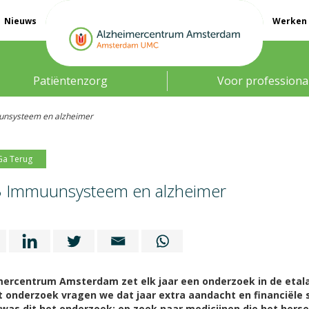
Nieuws
Werken 
Patiëntenzorg
Voor professiona
nsysteem en alzheimer
Ga Terug
 Immuunsysteem en alzheimer
mercentrum Amsterdam zet elk jaar een onderzoek in de etal
t onderzoek vragen we dat jaar extra aandacht en financiële 
 was dit het onderzoek:
op zoek naar medicijnen die het hers