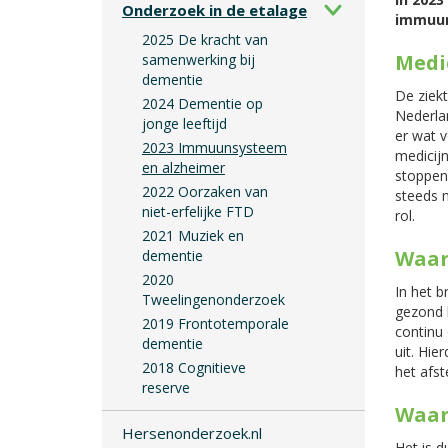
Onderzoek in de etalage
immuun
2025 De kracht van
Medi
samenwerking bij
dementie
De ziekt
2024 Dementie op
Nederla
jonge leeftijd
er wat v
2023 Immuunsysteem
medicijn
en alzheimer
stoppen
2022 Oorzaken van
steeds 
niet-erfelijke FTD
rol.
2021 Muziek en
Waar
dementie
2020
In het b
Tweelingenonderzoek
gezond b
2019 Frontotemporale
continu 
dementie
uit. Hie
2018 Cognitieve
het afst
reserve
Waar
Hersenonderzoek.nl
Het is d