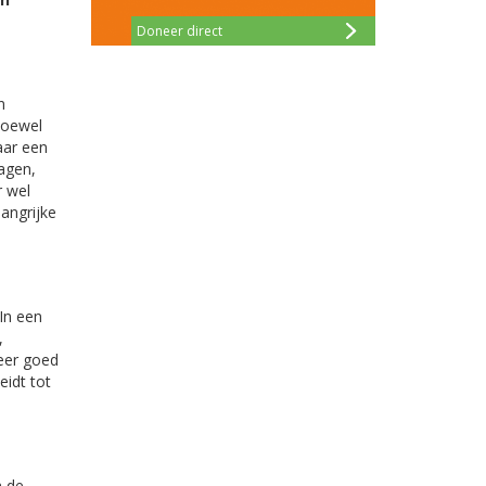
Doneer direct
n
hoewel
aar een
ragen,
r wel
angrijke
In een
,
meer goed
eidt tot
n de