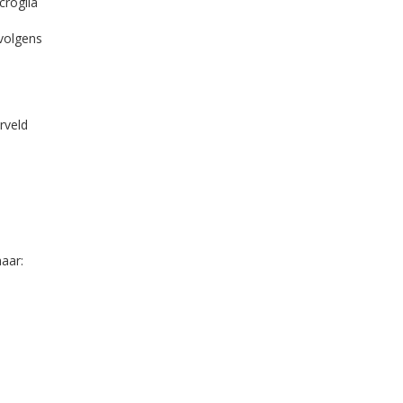
roglia
volgens
rveld
aar: