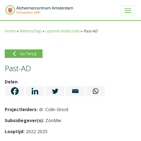
Toggle 
Home
»
Wetenschap
»
Lopend onderzoek
»
Past-AD
Ga Terug
Past-AD
Delen
Projectleiders:
dr. Colin Groot
Subsidiegever(s):
ZonMw
Looptijd:
2022-2025