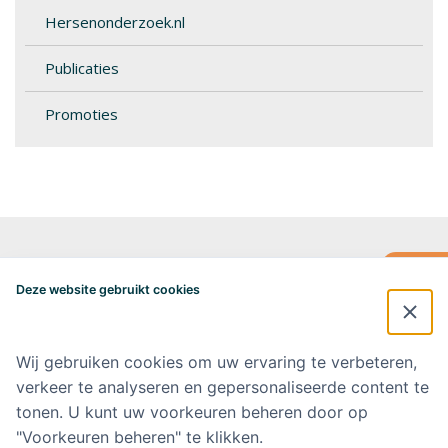
Hersenonderzoek.nl
Publicaties
Promoties
Alzheimercentrum Amsterdam
Postbus 7057
Deze website gebruikt cookies
1007 MB Amsterdam
020-4448548
alzheimercentrum@amsterdamumc.nl
Wij gebruiken cookies om uw ervaring te verbeteren,
verkeer te analyseren en gepersonaliseerde content te
Doneer via: NL 42 INGB 0006 9052 76 Ten name van: Stichting Steun
Alzheimercentrum Amsterdam
tonen. U kunt uw voorkeuren beheren door op
"Voorkeuren beheren" te klikken.
Amsterdam UMC