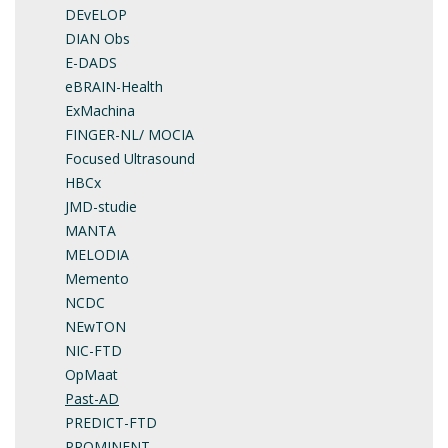
DEvELOP
DIAN Obs
E-DADS
eBRAIN-Health
ExMachina
FINGER-NL/ MOCIA
Focused Ultrasound
HBCx
JMD-studie
MANTA
MELODIA
Memento
NCDC
NEwTON
NIC-FTD
OpMaat
Past-AD
PREDICT-FTD
PROMINENT