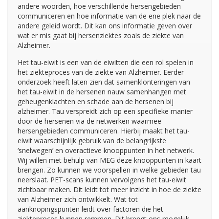
andere woorden, hoe verschillende hersengebieden
communiceren en hoe informatie van de ene plek naar de
andere geleid wordt. Dit kan ons informatie geven over
wat er mis gaat bij hersenziektes zoals de ziekte van
Alzheimer.
Het tau-eiwit is een van de eiwitten die een rol spelen in
het ziekteproces van de ziekte van Alzheimer. Eerder
onderzoek heeft laten zien dat samenklonteringen van
het tau-eiwit in de hersenen nauw samenhangen met
geheugenklachten en schade aan de hersenen bij
alzheimer. Tau verspreidt zich op een specifieke manier
door de hersenen via de netwerken waarmee
hersengebieden communiceren. Hierbij maakt het tau-
eiwit waarschijnlijk gebruik van de belangrijkste
‘snelwegen’ en overactieve knooppunten in het netwerk.
Wij willen met behulp van MEG deze knooppunten in kaart
brengen. Zo kunnen we voorspellen in welke gebieden tau
neerslaat. PET-scans kunnen vervolgens het tau-eiwit
zichtbaar maken. Dit leidt tot meer inzicht in hoe de ziekte
van Alzheimer zich ontwikkelt. Wat tot
aanknopingspunten leidt over factoren die het
ziekteproces kunnen remmen. Dit brengt ons mogelijk