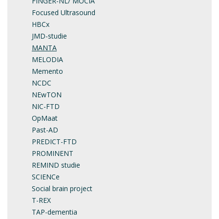
FINGER-NL/ MOCIA
Focused Ultrasound
HBCx
JMD-studie
MANTA
MELODIA
Memento
NCDC
NEwTON
NIC-FTD
OpMaat
Past-AD
PREDICT-FTD
PROMINENT
REMIND studie
SCIENCe
Social brain project
T-REX
TAP-dementia