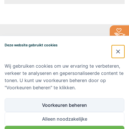
Alzheimercentrum Amsterdam
Postbus 7057
Deze website gebruikt cookies
1007 MB Amsterdam
020-4448548
alzheimercentrum@amsterdamumc.nl
Wij gebruiken cookies om uw ervaring te verbeteren,
verkeer te analyseren en gepersonaliseerde content te
Doneer via: NL 42 INGB 0006 9052 76 Ten name van: Stichting Steun
Alzheimercentrum Amsterdam
tonen. U kunt uw voorkeuren beheren door op
"Voorkeuren beheren" te klikken.
Amsterdam UMC
Werken bij Amsterdam UMC
Voorkeuren beheren
Ik wil op de hoogte blijven
Alleen noodzakelijke