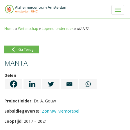
Toggle 
Home
»
Wetenschap
»
Lopend onderzoek
»
MANTA
Ga Terug
MANTA
Delen
Projectleider:
Dr. A. Gouw
Subsidiegever(s):
ZonMw Memorabel
Looptijd:
2017 – 2021