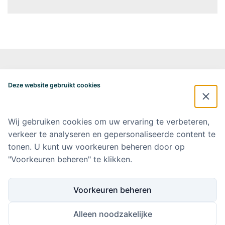
Alzheimercentrum Amsterdam
Postbus 7057
Deze website gebruikt cookies
1007 MB Amsterdam
020-4448548
alzheimercentrum@amsterdamumc.nl
Wij gebruiken cookies om uw ervaring te verbeteren,
verkeer te analyseren en gepersonaliseerde content te
Doneer via: NL 42 INGB 0006 9052 76 Ten name van: Stichting Steun
Alzheimercentrum Amsterdam
tonen. U kunt uw voorkeuren beheren door op
"Voorkeuren beheren" te klikken.
Amsterdam UMC
Werken bij Amsterdam UMC
Voorkeuren beheren
Ik wil op de hoogte blijven
Alleen noodzakelijke