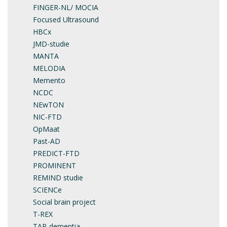
FINGER-NL/ MOCIA
Focused Ultrasound
HBCx
JMD-studie
MANTA
MELODIA
Memento
NCDC
NEwTON
NIC-FTD
OpMaat
Past-AD
PREDICT-FTD
PROMINENT
REMIND studie
SCIENCe
Social brain project
T-REX
TAP-dementia