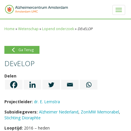
Toggle 
Home
»
Wetenschap
»
Lopend onderzoek
»
DEvELOP
Ga Terug
DEvELOP
Delen
Projectleider:
dr. E. Lemstra
Subsidiegevers:
Alzheimer Nederland
,
ZonMW Memorabel
,
Stichting Dioraphte
Looptijd:
2016 – heden