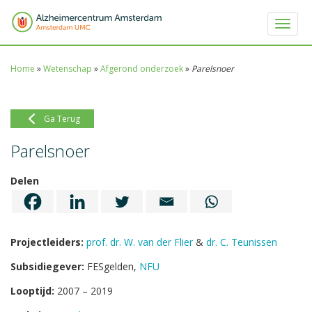
Toggle 
Home
»
Wetenschap
»
Afgerond onderzoek
»
Parelsnoer
Ga Terug
Parelsnoer
Delen
Projectleiders:
prof. dr. W. van der Flier
&
dr. C. Teunissen
Subsidiegever:
FESgelden,
NFU
Looptijd:
2007 – 2019