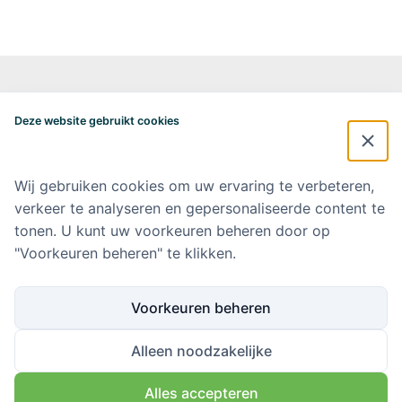
Alzheimercentrum Amsterdam
Postbus 7057
Deze website gebruikt cookies
1007 MB Amsterdam
020-4448548
alzheimercentrum@amsterdamumc.nl
Wij gebruiken cookies om uw ervaring te verbeteren,
verkeer te analyseren en gepersonaliseerde content te
Doneer via: NL 42 INGB 0006 9052 76 Ten name van: Stichting Steun
Alzheimercentrum Amsterdam
tonen. U kunt uw voorkeuren beheren door op
"Voorkeuren beheren" te klikken.
Amsterdam UMC
Werken bij Amsterdam UMC
Voorkeuren beheren
Ik wil op de hoogte blijven
Alleen noodzakelijke
Alles accepteren