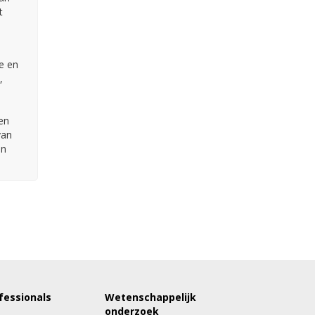
t
e en
,
en
van
an
fessionals
Wetenschappelijk
onderzoek