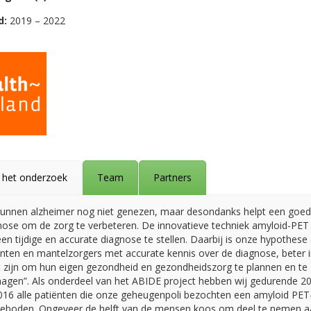
d:
2019 – 2022
 het onderzoek
Team
Partners
unnen alzheimer nog niet genezen, maar desondanks helpt een goe
nose om de zorg te verbeteren. De innovatieve techniek amyloid-PET 
n tijdige en accurate diagnose te stellen. Daarbij is onze hypothese
ënten en mantelzorgers met accurate kennis over de diagnose, beter i
t zijn om hun eigen gezondheid en gezondheidszorg te plannen en te
agen”. Als onderdeel van het ABIDE project hebben wij gedurende 2
016 alle patiënten die onze geheugenpoli bezochten een amyloid PET
eboden. Ongeveer de helft van de mensen koos om deel te nemen a