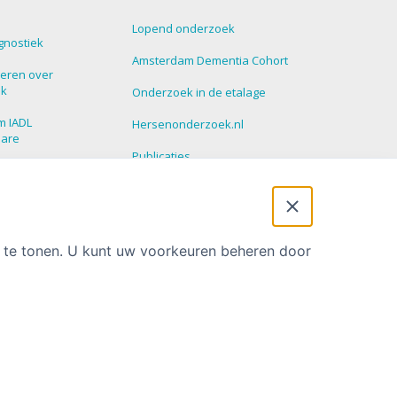
Lopend onderzoek
gnostiek
Amsterdam Dementia Cohort
eren over
ek
Onderzoek in de etalage
m IADL
Hersenonderzoek.nl
nare
Publicaties
roepen
Promoties
 Update
t te tonen. U kunt uw voorkeuren beheren door
Privacy statement