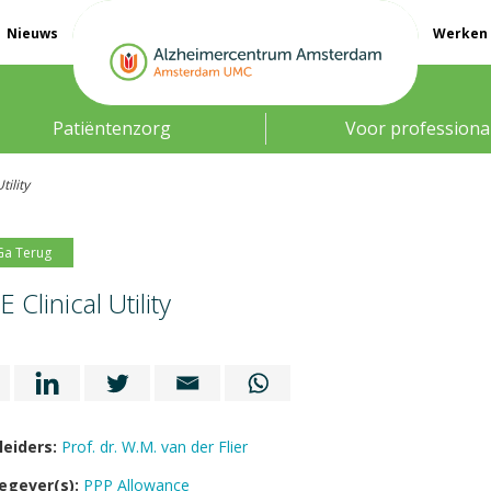
Nieuws
Werken 
Patiëntenzorg
Voor professiona
tility
Ga Terug
 Clinical Utility
leiders:
Prof. dr. W.M. van der Flier
egever(s):
PPP Allowance