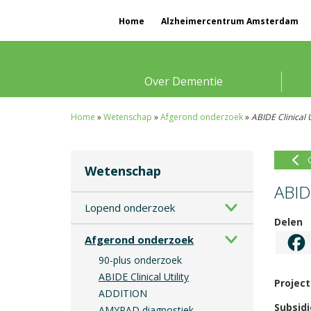
Home
Alzheimercentrum Amsterdam
Over Dementie
Home
»
Wetenschap
»
Afgerond onderzoek
»
ABIDE Clinical U
Wetenschap
ABIDE
Lopend onderzoek
Delen
Afgerond onderzoek
90-plus onderzoek
ABIDE Clinical Utility
Project
ADDITION
Subsidi
AMYPAD diagnostiek