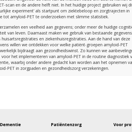
T-scan en de andere helft niet. In het huidige project gebruiken wij di
urlijke experiment’ als startpunt om ziektebeloop en zorgtrajecten in
tie tot amyloid-PET te onderzoeken met slimme statistiek.
verzamelen een veelheid aan gegevens; onder meer de huidige cogniti
iteit van leven. Daarnaast maken we gebruik van bestaande gegevens
 huisartsregistraties en ziekenhuisregistraties. Aan de hand van deze
vens willen we ontdekken voor welke patiënt-groepen amyloid-PET
werkelijk bijdraagt aan gezondheidswinst. Zo kunnen we aanbeveling
 voor het implementeren van amyloid-PET in de routine diagnostiek 
ntie, waarbij onder andere gedacht kan worden aan het opnemen v
oid-PET in zorgpaden en gezondheidszorg verzekeringen.
 Dementie
Patiëntenzorg
Voor pro