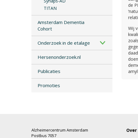
Synaps-AD
de PE
TITAN
‘natu
rela
Amsterdam Dementia
Wij 
Cohort
kwal
zoals
Onderzoek in de etalage
gege
daad
Hersenonderzoek.nl
doen
deme
Publicaties
amyl
Promoties
Alzheimercentrum Amsterdam
Over
Postbus 7057