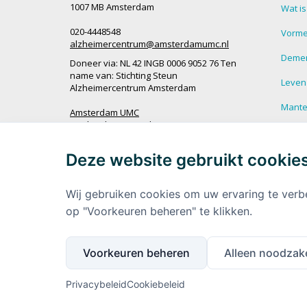
1007 MB Amsterdam
Wat i
020-4448548
Vorme
alzheimercentrum@amsterdamumc.nl
Demen
Doneer via: NL 42 INGB 0006 9052 76 Ten
name van: Stichting Steun
Leven
Alzheimercentrum Amsterdam
Mantel
Amsterdam UMC
Werken bij Amsterdam UMC
Veel g
demen
Deze website gebruikt cookie
Ik wil op de hoogte blijven
Meer 
demen
Wij gebruiken cookies om uw ervaring te verb
op "Voorkeuren beheren" te klikken.
Voorkeuren beheren
Alleen noodzake
Privacybeleid
Cookiebeleid