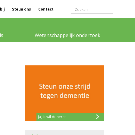
bij
Steun ons
Contact
ls
Wetenschappelijk onderzoek
Ja, ik wil doneren