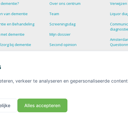
s dementie?
Over ons centrum
Verwijzen
n van dementie
Team
Liquor dia
tie en Behandeling
Screeningsdag
Communic
diagnosti
 met dementie
Mijn dossier
Amsterda
zorg bij dementie
Second opinion
Question
estelde vragen over
Blog
Supportg
tie
s
HalloHersenen
Dementie
informatie over
tie
Deelnemen aan onderzoek
eteren, verkeer te analyseren en gepersonaliseerde conten
Contact
lijke
Alles accepteren