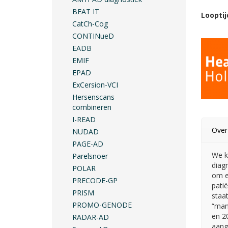
BEAT IT
Looptij
CatCh-Cog
CONTINueD
EADB
EMIF
EPAD
ExCersion-VCI
Hersenscans
combineren
I-READ
Over
NUDAD
PAGE-AD
We k
Parelsnoer
diag
POLAR
om ee
PRECODE-GP
pati
PRISM
staa
PROMO-GENODE
“man
en 2
RADAR-AD
aang