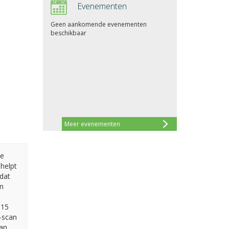
Evenementen
Geen aankomende evenementen
beschikbaar
Meer evenementen
de
helpt
 dat
n
015
-scan
an