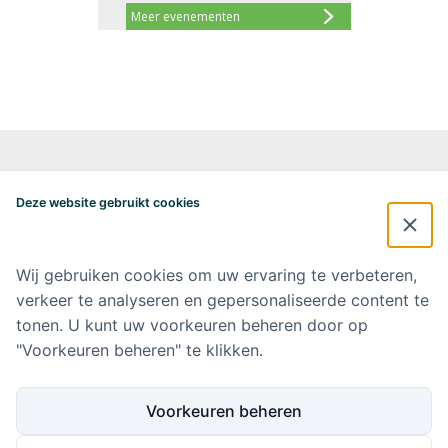
Meer evenementen
Alzheimercentrum Amsterdam
Postbus 7057
Deze website gebruikt cookies
1007 MB Amsterdam
020-4448548
alzheimercentrum@amsterdamumc.nl
Wij gebruiken cookies om uw ervaring te verbeteren,
verkeer te analyseren en gepersonaliseerde content te
Doneer via: NL 42 INGB 0006 9052 76 Ten name van: Stichting Steun
Alzheimercentrum Amsterdam
tonen. U kunt uw voorkeuren beheren door op
"Voorkeuren beheren" te klikken.
Amsterdam UMC
Werken bij Amsterdam UMC
Voorkeuren beheren
Ik wil op de hoogte blijven