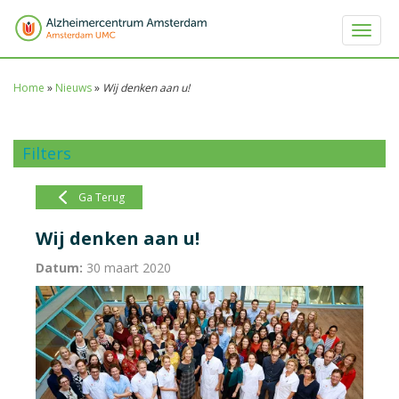
Toggle 
Home
»
Nieuws
»
Wij denken aan u!
Filters
Ga Terug
Wij denken aan u!
Datum:
30 maart 2020