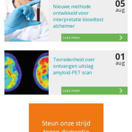
05
Nieuwe methode
aug
ontwikkeld voor
interpretatie bloedtest
alzheimer
Lees meer
01
Tevredenheid over
aug
ontvangen uitslag
amyloïd-PET scan
Lees meer