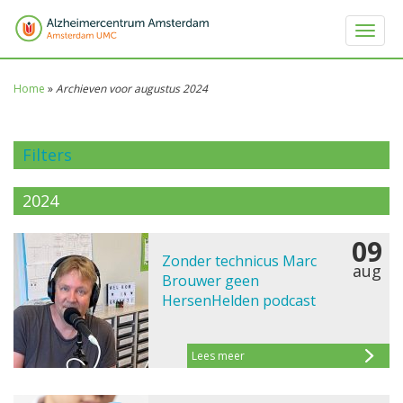
Toggle 
Home
»
Archieven voor augustus 2024
Filters
2024
09
Zonder technicus Marc
aug
Brouwer geen
HersenHelden podcast
Lees meer