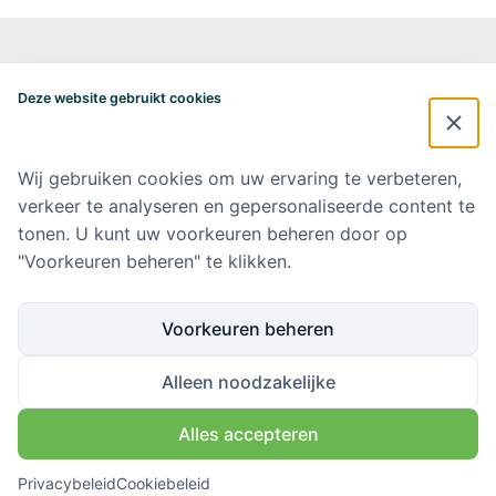
Alzheimercentrum Amsterdam
Postbus 7057
Deze website gebruikt cookies
1007 MB Amsterdam
020-4448548
alzheimercentrum@amsterdamumc.nl
Wij gebruiken cookies om uw ervaring te verbeteren,
verkeer te analyseren en gepersonaliseerde content te
Doneer via: NL 42 INGB 0006 9052 76 Ten name van: Stichting Steun
Alzheimercentrum Amsterdam
tonen. U kunt uw voorkeuren beheren door op
"Voorkeuren beheren" te klikken.
Amsterdam UMC
Werken bij Amsterdam UMC
Voorkeuren beheren
Ik wil op de hoogte blijven
Alleen noodzakelijke
Alles accepteren
Volg ons via
Privacybeleid
Cookiebeleid