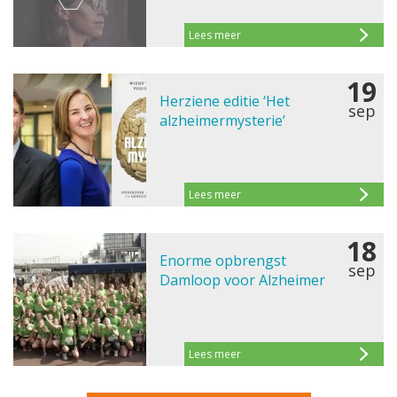
Lees meer
19
Herziene editie ‘Het
sep
alzheimermysterie’
Lees meer
18
Enorme opbrengst
sep
Damloop voor Alzheimer
Lees meer