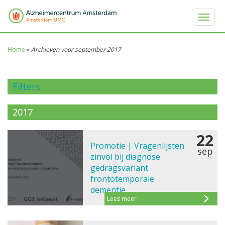
Toggle 
Home
»
Archieven voor september 2017
Filters
2017
22
Promotie | Vragenlijsten
sep
zinvol bij diagnose
gedragsvariant
frontotemporale
dementie
Lees meer