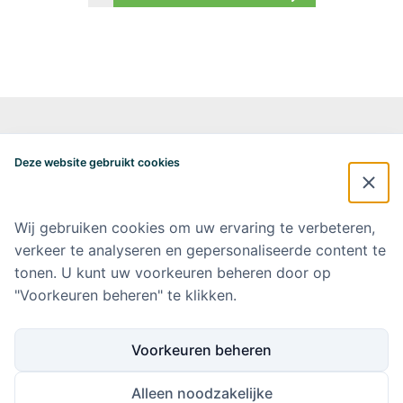
Alzheimercentrum Amsterdam
Postbus 7057
Deze website gebruikt cookies
1007 MB Amsterdam
020-4448548
alzheimercentrum@amsterdamumc.nl
Wij gebruiken cookies om uw ervaring te verbeteren,
verkeer te analyseren en gepersonaliseerde content te
Doneer via: NL 42 INGB 0006 9052 76 Ten name van: Stichting Steun
Alzheimercentrum Amsterdam
tonen. U kunt uw voorkeuren beheren door op
"Voorkeuren beheren" te klikken.
Amsterdam UMC
Werken bij Amsterdam UMC
Voorkeuren beheren
Ik wil op de hoogte blijven
Alleen noodzakelijke