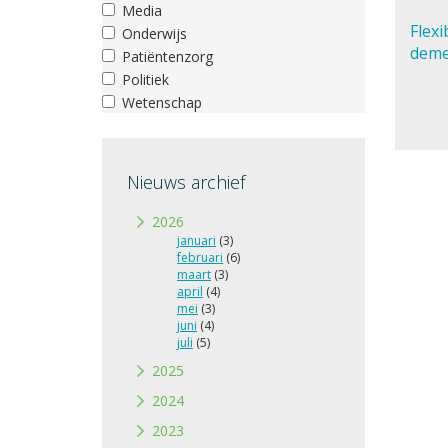
Media
Flex
Onderwijs
deme
Patiëntenzorg
Politiek
Wetenschap
Nieuws archief
2026
januari
(3)
februari
(6)
maart
(3)
april
(4)
mei
(3)
juni
(4)
juli
(5)
2025
2024
2023