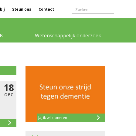
bij
Steun ons
Contact
ls
Wetenschappelijk onderzoek
18
dec
Ja, ik wil doneren