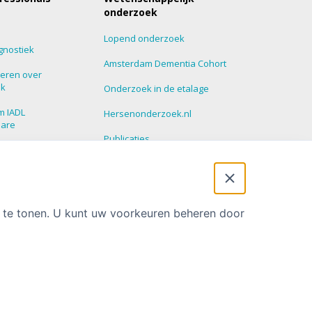
onderzoek
Lopend onderzoek
gnostiek
Amsterdam Dementia Cohort
eren over
ek
Onderzoek in de etalage
m IADL
Hersenonderzoek.nl
nare
Publicaties
roepen
Promoties
 Update
t te tonen. U kunt uw voorkeuren beheren door