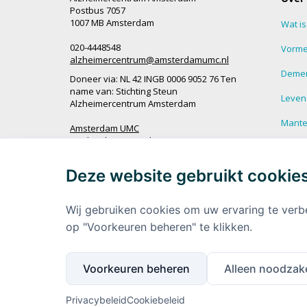
Postbus 7057
1007 MB Amsterdam
Wat i
020-4448548
Vorme
alzheimercentrum@amsterdamumc.nl
Demen
Doneer via: NL 42 INGB 0006 9052 76 Ten
name van: Stichting Steun
Leven
Alzheimercentrum Amsterdam
Mantel
Amsterdam UMC
Werken bij Amsterdam UMC
Veel g
demen
Deze website gebruikt cookie
Ik wil op de hoogte blijven
Meer 
demen
Wij gebruiken cookies om uw ervaring te verb
op "Voorkeuren beheren" te klikken.
Voorkeuren beheren
Alleen noodzake
Privacybeleid
Cookiebeleid