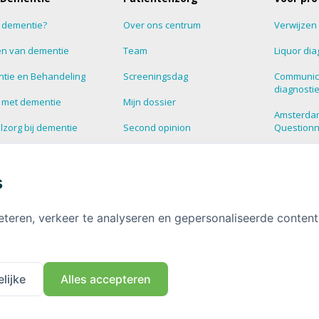
s dementie?
Over ons centrum
Verwijzen
n van dementie
Team
Liquor dia
tie en Behandeling
Screeningsdag
Communic
diagnosti
 met dementie
Mijn dossier
Amsterda
zorg bij dementie
Second opinion
Question
estelde vragen over
Blog
Supportg
tie
s
HalloHersenen
Dementie
informatie over
tie
Deelnemen aan onderzoek
eteren, verkeer te analyseren en gepersonaliseerde conten
Contact
lijke
Alles accepteren