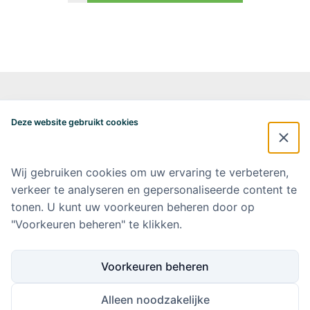
Alzheimercentrum Amsterdam
Postbus 7057
Deze website gebruikt cookies
1007 MB Amsterdam
020-4448548
alzheimercentrum@amsterdamumc.nl
Wij gebruiken cookies om uw ervaring te verbeteren,
verkeer te analyseren en gepersonaliseerde content te
Doneer via: NL 42 INGB 0006 9052 76 Ten name van: Stichting Steun
Alzheimercentrum Amsterdam
tonen. U kunt uw voorkeuren beheren door op
"Voorkeuren beheren" te klikken.
Amsterdam UMC
Werken bij Amsterdam UMC
Voorkeuren beheren
Ik wil op de hoogte blijven
Alleen noodzakelijke