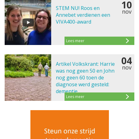
10
STEM NU! Roos en
nov
Annebet verdienen een
VIVA400-award
Lees meer
04
Artikel Volkskrant: Harrie
nov
was nog geen 50 en John
nog geen 60 toen de
diagnose werd gesteld:
dementie
Lees meer