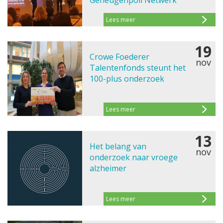
Geheugenpoli Netwerk
Lees meer
19
Crowe Foederer
nov
Talentenfonds steunt het
100-plus onderzoek
Lees meer
13
Het belang van
nov
onderzoek naar vroege
alzheimer
Lees meer