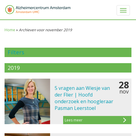
Toggle 
Home
»
Archieven voor november 2019
Filters
2019
28
5 vragen aan Wiesje van
nov
der Flier | Hoofd
onderzoek en hoogleraar
Pasman Leerstoel
Lees meer