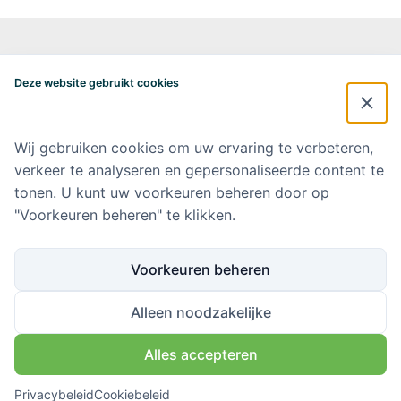
Alzheimercentrum Amsterdam
Postbus 7057
Deze website gebruikt cookies
1007 MB Amsterdam
020-4448548
alzheimercentrum@amsterdamumc.nl
Wij gebruiken cookies om uw ervaring te verbeteren,
verkeer te analyseren en gepersonaliseerde content te
Doneer via: NL 42 INGB 0006 9052 76 Ten name van: Stichting Steun
Alzheimercentrum Amsterdam
tonen. U kunt uw voorkeuren beheren door op
"Voorkeuren beheren" te klikken.
Amsterdam UMC
Werken bij Amsterdam UMC
Voorkeuren beheren
Ik wil op de hoogte blijven
Alleen noodzakelijke
Alles accepteren
Volg ons via
Privacybeleid
Cookiebeleid