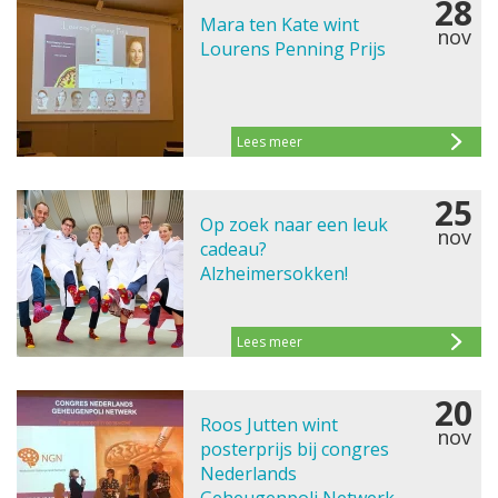
28
Mara ten Kate wint
nov
Lourens Penning Prijs
Lees meer
25
Op zoek naar een leuk
nov
cadeau?
Alzheimersokken!
Lees meer
20
Roos Jutten wint
nov
posterprijs bij congres
Nederlands