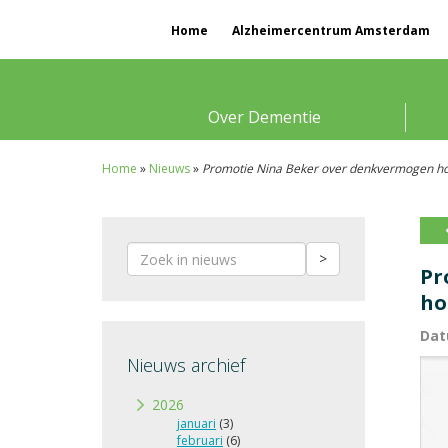
Home
Alzheimercentrum Amsterdam
Over Dementie
Home
»
Nieuws
»
Promotie Nina Beker over denkvermogen h
>
Pr
ho
Dat
Nieuws archief
2026
januari
(3)
februari
(6)