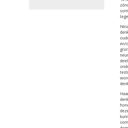
zónd
som
tege
Nina
den
oude
en/o
gron
neur
deel
onde
test
word
den
Haar
den
hond
dez
kunn
somm
deme