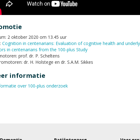
omotie
m: 2 oktober 2020 om 13.45 uur
l:
Cognition in centenarians: Evaluation of cognitive health and underly
ors in centenarians from the 100-plus Study
otoren: prof. dr. P. Scheltens
omotoren: dr. H. Holstege en dr. S.A.M. Sikkes
er informatie
formatie over 100-plus onderzoek
 Dementie
Patiëntenzorg
Voor pro