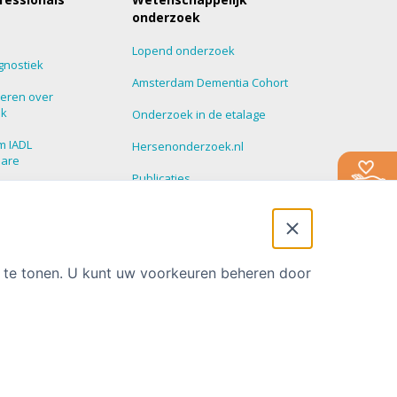
onderzoek
Lopend onderzoek
gnostiek
Amsterdam Dementia Cohort
eren over
ek
Onderzoek in de etalage
m IADL
Hersenonderzoek.nl
nare
Publicaties
roepen
Promoties
 Update
t te tonen. U kunt uw voorkeuren beheren door