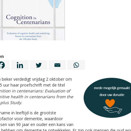
en
 beker verdedigt vrijdag 2 oktober om
5 uur haar proefschrift met de titel
ition in centenarians: Evaluation of
itive health in centenarians from the
-plus Study
.
ame in leeftijd is de grootste
cofactor voor dementie, waardoor
en van 90 jaar en ouder een kans van
hebben om dementie te ontwikkelen. Er zijn ook mensen die oud w