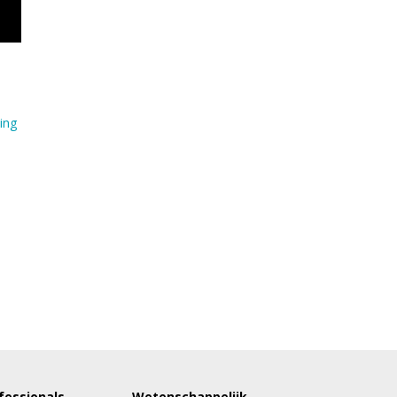
ing
fessionals
Wetenschappelijk