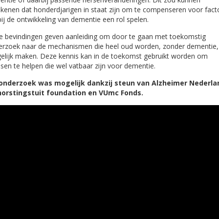
kenen dat honderdjarigen in staat zijn om te compenseren voor fact
bij de ontwikkeling van dementie een rol spelen.
 bevindingen geven aanleiding om door te gaan met toekomstig
rzoek naar de mechanismen die heel oud worden, zonder dementie,
lijk maken. Deze kennis kan in de toekomst gebruikt worden om
en te helpen die wel vatbaar zijn voor dementie.
 onderzoek was mogelijk dankzij steun van Alzheimer Nederla
horstingstuit foundation en VUmc Fonds.