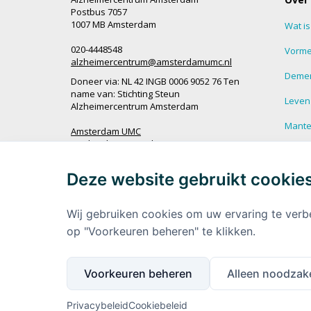
Postbus 7057
1007 MB Amsterdam
Wat i
020-4448548
Vorme
alzheimercentrum@amsterdamumc.nl
Demen
Doneer via: NL 42 INGB 0006 9052 76 Ten
name van: Stichting Steun
Leven
Alzheimercentrum Amsterdam
Mantel
Amsterdam UMC
Werken bij Amsterdam UMC
Veel g
demen
Deze website gebruikt cookie
Ik wil op de hoogte blijven
Meer 
demen
Wij gebruiken cookies om uw ervaring te verb
op "Voorkeuren beheren" te klikken.
Voorkeuren beheren
Alleen noodzake
Privacybeleid
Cookiebeleid