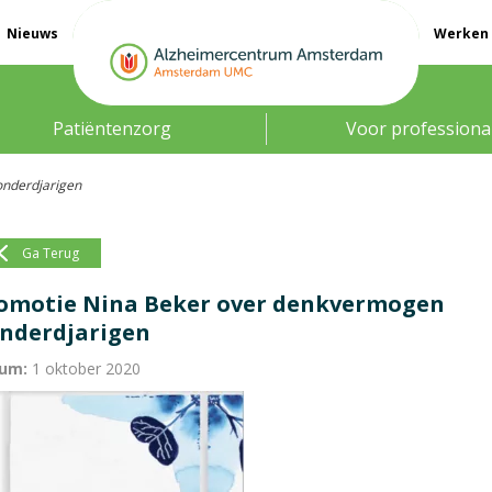
Nieuws
Werken 
Patiëntenzorg
Voor professiona
onderdjarigen
Ga Terug
omotie Nina Beker over denkvermogen
nderdjarigen
um:
1 oktober 2020