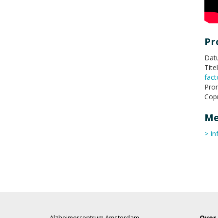
Pr
Datu
Tite
fact
Prom
Copr
Me
> In
Alzheimercentrum Amsterdam
Over