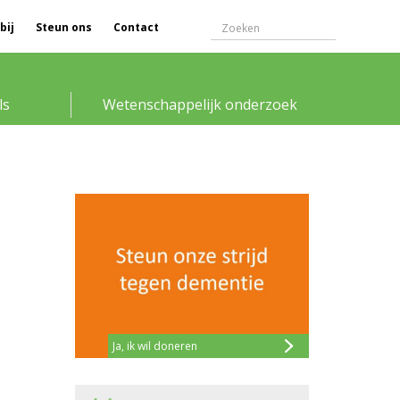
bij
Steun ons
Contact
ls
Wetenschappelijk onderzoek
Ja, ik wil doneren