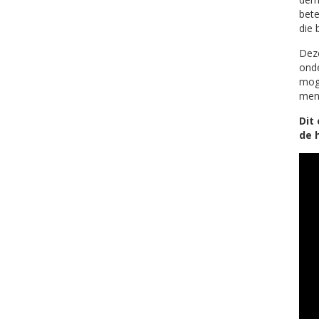
bete
die 
Deze
onde
moge
mens
Dit
de 