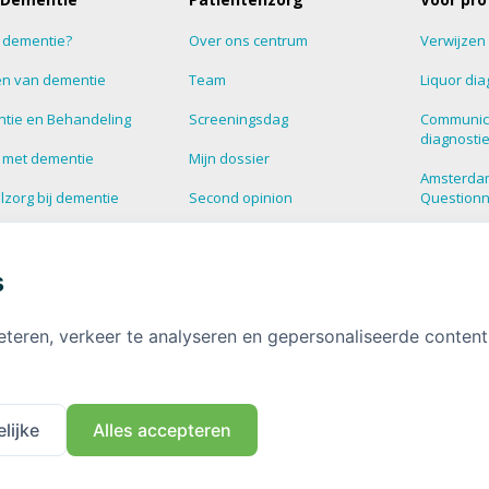
s dementie?
Over ons centrum
Verwijzen
n van dementie
Team
Liquor dia
tie en Behandeling
Screeningsdag
Communic
diagnosti
 met dementie
Mijn dossier
Amsterda
zorg bij dementie
Second opinion
Question
estelde vragen over
Blog
Supportg
tie
s
HalloHersenen
Dementie
informatie over
tie
Deelnemen aan onderzoek
eteren, verkeer te analyseren en gepersonaliseerde conten
Contact
lijke
Alles accepteren