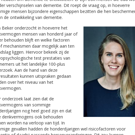
er verschijnselen van dementie. Dit roept de vraag op, in hoeverre
mige mensen bijzondere eigenschappen bezitten die hen bescherme
n de ontwikkeling van dementie.
 Beker onderzocht in hoeverre het
kvermogen mensen van honderd jaar of
r behouden blijft en welke factoren
f mechanismen daar mogelijk aan ten
dslag liggen. Hiervoor bekeek zij de
opsychologische test prestaties van
nemers uit het landelijke 100-plus
rzoek. Aan de hand van deze
resultaten kunnen uitspraken gedaan
en over het niveau van het
kvermogen.
 onderzoek laat zien dat de
kvermogens van sommige
erdjarigen nog heel goed zijn en dat
e denkvermogens ook behouden
en worden na verloop van tijd. In
ige gevallen hadden de honderdjarigen wel risicofactoren voor
ntie of daarbij passende hersenveranderingen. Dit zou kunnen