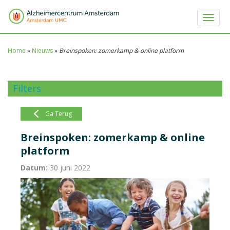
Toggle 
Home
»
Nieuws
»
Breinspoken: zomerkamp & online platform
Filters
Ga Terug
Breinspoken: zomerkamp & online
platform
Datum:
30 juni 2022