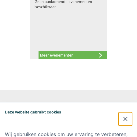
Geen aankomende evenementen
beschikbaar
Meer evenementen
Alzheimercentrum Amsterdam
Postbus 7057
Deze website gebruikt cookies
1007 MB Amsterdam
020-4448548
alzheimercentrum@amsterdamumc.nl
Wij gebruiken cookies om uw ervaring te verbeteren,