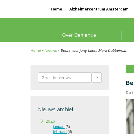
Home
Alzheimercentrum Amsterdam
Over Dementie
Home
»
Nieuws
»
Beurs voor jong talent Mark Dubbelman
>
Be
Dat
Nieuws archief
2026
januari
(3)
februari
(6)