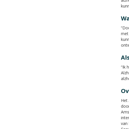
alzh
kunn
Wa
“Doo
met 
kunn
ontw
Al
“Ik 
Alzh
alzh
Ov
Het
door
Amst
inte
van