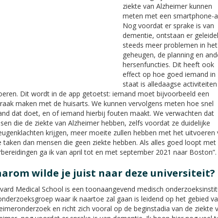
ziekte van Alzheimer kunnen
meten met een smartphone-a
Nog voordat er sprake is van
dementie, ontstaan er geleidel
steeds meer problemen in het
geheugen, de planning en and
hersenfuncties. Dit heeft ook
effect op hoe goed iemand in
staat is alledaagse activiteiten 
oeren. Dit wordt in de app getoetst: iemand moet bijvoorbeeld een
raak maken met de huisarts. We kunnen vervolgens meten hoe snel
nd dat doet, en of iemand hierbij fouten maakt. We verwachten dat
en die de ziekte van Alzheimer hebben, zelfs voordat ze duidelijke
ugenklachten krijgen, meer moeite zullen hebben met het uitvoeren
 taken dan mensen die geen ziekte hebben. Als alles goed loopt met
bereidingen ga ik van april tot en met september 2021 naar Boston”.
arom wilde je juist naar deze universiteit?
vard Medical School is een toonaangevend medisch onderzoeksinstit
nderzoeksgroep waar ik naartoe zal gaan is leidend op het gebied v
eimeronderzoek en richt zich vooral op de beginstadia van de ziekte 