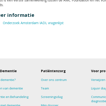
ds is een eerste samenwerking tussen de AMC Foundation en het V
ds.
er informatie
Onderzoek Amsterdam IADL vragenlijst
 Dementie
Patiëntenzorg
Voor pro
s dementie?
Over ons centrum
Verwijzen
n van dementie
Team
Liquor dia
tie en Behandeling
Screeningsdag
Communic
diagnosti
 met dementie
Mijn dossier