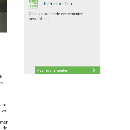
Evenementen
Geen aankomende evenementen
beschikbaar
Meer evenementen
k
rs.
vard
 wil
lemen
j de