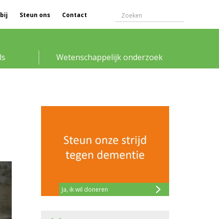
bij
Steun ons
Contact
ls
Wetenschappelijk onderzoek
Ja, ik wil doneren