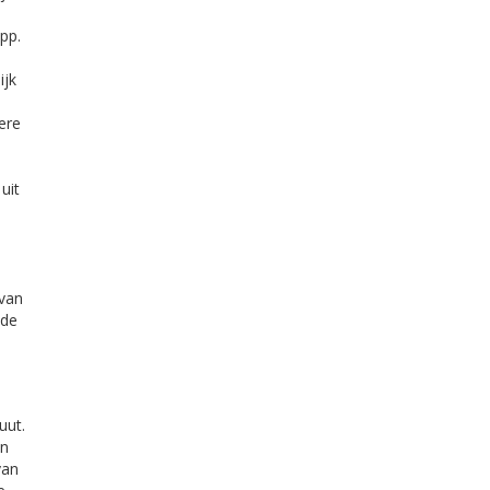
pp.
ijk
ere
uit
 van
 de
uut.
an
van