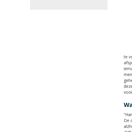
te v
afsp
iema
mens
gehe
deze
voor
Wa
“Har
De o
alzh