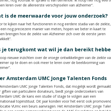
eimer, nog voordat er sprake is van dementie. Ik hoop hier nog veel t
en leren over de allereerste verschijnselen van alzheimer”.
t is de meerwaarde voor jouw onderzoek?
r te kijken naar het functioneren in nog eerdere stadia van de ziekte,
een nog preciezere manier van meten, hopen we beter in kaart te
en brengen hoe de ziekte van Alzheimer zich over de eerste jaren
ikkelt”.
s je terugkomt wat wil je dan bereikt hebb
hoop nieuwe inzichten over de vroege ontwikkelingen van de ziekte va
eimer op te doen en ook meer te leren over de beeldvorming van
eimer”.
er Amsterdam UMC Jonge Talenten Fonds
 Amsterdam UMC Jonge Talenten Fonds, dat mogelijk wordt gemaakt
 giften van particuliere donateurs, biedt jonge onderzoekers van
erdam UMC de kans een studie of stage te volgen aan een
rnationaal topinstituut. Dit jaar konden voor het eerst ook promovend
 locatie VUmc een beurs aanvragen. Het Amsterdam UMC Jonge Tale