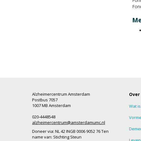
Fon
Fon
Me
Alzheimercentrum Amsterdam
Over
Postbus 7057
1007 MB Amsterdam
Wat i
020-4448548
Vorme
alzheimercentrum@amsterdamumc.nl
Demen
Doneer via: NL 42 INGB 0006 9052 76 Ten
name van: Stichting Steun
Leven