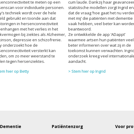
enconnectiviteit te meten op een
cum laude. Dankzij haar geavancee
senscan voor individuele personen.
statistische modellen zorgt Ingrid er
y’s techniek wordt over de hele
dat de vraag ‘hoe gaat het nu verde
eld gebruikt en toonde aan dat
met mij’ die patiënten met dementie
toringen in hersenconnectiviteit
vaak hebben, veel beter kan worde
enhangen met het verlies in het
beantwoord.
vermogen bij ziektes als Alzheimer,
Ze ontwikkelde de app ‘ADappt’
inson, depressie en schizofrenie.
waarmee artsen hun patiënten veel
ty onderzoekt hoe de
beter informeren over wat zij in de
enconnecitiviteit versterkt kan
toekomst kunnen verwachten. Ingri
den, om zo meer weerstand te
onderzoek kreeg veel international
den tegen hersenziektes.
aandacht.
em hier op Betty
> Stem hier op Ingrid
 Dementie
Patiëntenzorg
Voor pro