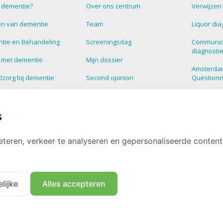
s dementie?
Over ons centrum
Verwijzen
n van dementie
Team
Liquor dia
tie en Behandeling
Screeningsdag
Communic
diagnosti
 met dementie
Mijn dossier
Amsterda
zorg bij dementie
Second opinion
Question
estelde vragen over
Blog
Supportg
tie
s
HalloHersenen
Dementie
informatie over
tie
Deelnemen aan onderzoek
eteren, verkeer te analyseren en gepersonaliseerde conten
Contact
lijke
Alles accepteren