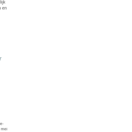
ijk
n en
r
e-
 mei