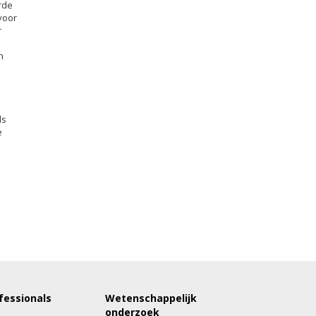
rde
voor
r
n
ds
e
fessionals
Wetenschappelijk
onderzoek