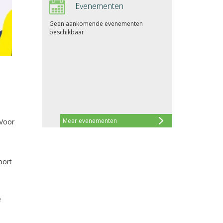
Evenementen
Geen aankomende evenementen
beschikbaar
Meer evenementen
 Voor
port
e