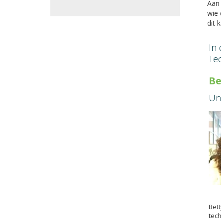
Aan 
wie
dit 
In 
Tec
Be
Uni
Bett
tec