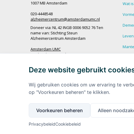
1007 MB Amsterdam
Wat i
020-4448548
Vorme
alzheimercentrum@amsterdamumc.nl
Demen
Doneer via: NL 42 INGB 0006 9052 76 Ten
name van: Stichting Steun
Leven
Alzheimercentrum Amsterdam
Mantel
Amsterdam UMC
Werken bij Amsterdam UMC
Veel g
demen
Deze website gebruikt cookie
Ik wil op de hoogte blijven
Meer 
demen
Wij gebruiken cookies om uw ervaring te verb
op "Voorkeuren beheren" te klikken.
Voorkeuren beheren
Alleen noodzake
Privacybeleid
Cookiebeleid