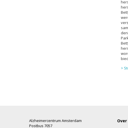
hers
her
Bett
wer
vers
sam
denk
Park
Bet
hers
wor
bie
> St
Alzheimercentrum Amsterdam
Over
Postbus 7057