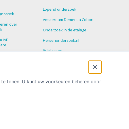
Lopend onderzoek
gnostiek
Amsterdam Dementia Cohort
eren over
ek
Onderzoek in de etalage
m IADL
Hersenonderzoek.nl
nare
Publicaties
roepen
Promoties
 Update
t te tonen. U kunt uw voorkeuren beheren door
Privacy statement