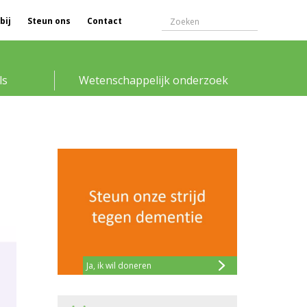
bij
Steun ons
Contact
ls
Wetenschappelijk onderzoek
Ja, ik wil doneren