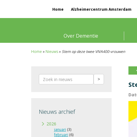
Home
Alzheimercentrum Amsterdam
Over Dementie
Home
»
Nieuws
»
Stem op deze twee VIVA400-vrouwen
>
St
Dat
Nieuws archief
2026
januari
(3)
februari
(6)