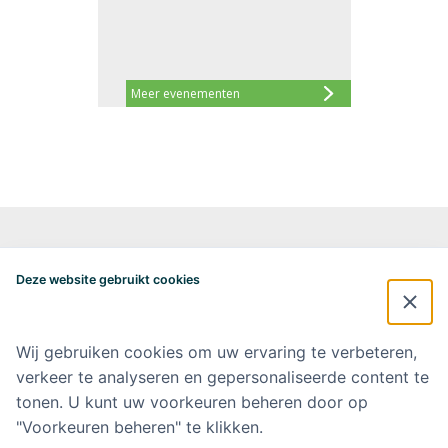
Meer evenementen
Alzheimercentrum Amsterdam
Postbus 7057
Deze website gebruikt cookies
1007 MB Amsterdam
020-4448548
alzheimercentrum@amsterdamumc.nl
Wij gebruiken cookies om uw ervaring te verbeteren,
verkeer te analyseren en gepersonaliseerde content te
Doneer via: NL 42 INGB 0006 9052 76 Ten name van: Stichting Steun
Alzheimercentrum Amsterdam
tonen. U kunt uw voorkeuren beheren door op
"Voorkeuren beheren" te klikken.
Amsterdam UMC