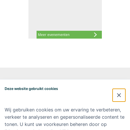
Meer evenementen
Alzheimercentrum Amsterdam
Postbus 7057
Deze website gebruikt cookies
1007 MB Amsterdam
020-4448548
alzheimercentrum@amsterdamumc.nl
Wij gebruiken cookies om uw ervaring te verbeteren,
verkeer te analyseren en gepersonaliseerde content te
Doneer via: NL 42 INGB 0006 9052 76 Ten name van: Stichting Steun
Alzheimercentrum Amsterdam
tonen. U kunt uw voorkeuren beheren door op