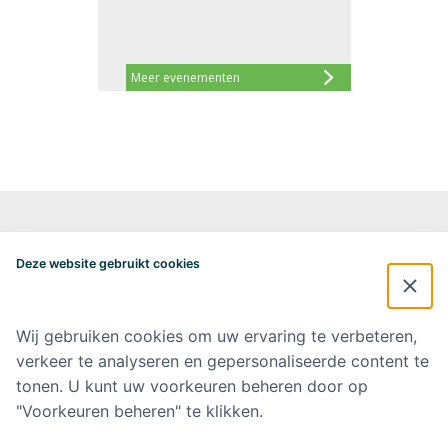
Meer evenementen
Alzheimercentrum Amsterdam
Postbus 7057
Deze website gebruikt cookies
1007 MB Amsterdam
020-4448548
alzheimercentrum@amsterdamumc.nl
Wij gebruiken cookies om uw ervaring te verbeteren,
verkeer te analyseren en gepersonaliseerde content te
Doneer via: NL 42 INGB 0006 9052 76 Ten name van: Stichting Steun
Alzheimercentrum Amsterdam
tonen. U kunt uw voorkeuren beheren door op
"Voorkeuren beheren" te klikken.
Amsterdam UMC
Werken bij Amsterdam UMC