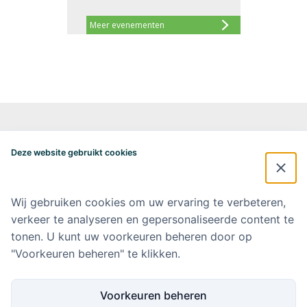
Meer evenementen
Alzheimercentrum Amsterdam
Postbus 7057
Deze website gebruikt cookies
1007 MB Amsterdam
020-4448548
alzheimercentrum@amsterdamumc.nl
Wij gebruiken cookies om uw ervaring te verbeteren,
verkeer te analyseren en gepersonaliseerde content te
Doneer via: NL 42 INGB 0006 9052 76 Ten name van: Stichting Steun
Alzheimercentrum Amsterdam
tonen. U kunt uw voorkeuren beheren door op
"Voorkeuren beheren" te klikken.
Amsterdam UMC
Werken bij Amsterdam UMC
Voorkeuren beheren