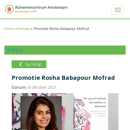
Toggle 
Home
»
Nieuws
»
Promotie Rosha Babapour Mofrad
Filters
Ga Terug
Promotie Rosha Babapour Mofrad
Datum:
8 oktober 2021