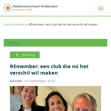
Toggle 
Home
»
Nieuws
»
REmember: een club die nú het verschil wil maken
Filters
Ga Terug
REmember: een club die nú het
verschil wil maken
Datum:
16 september 2025