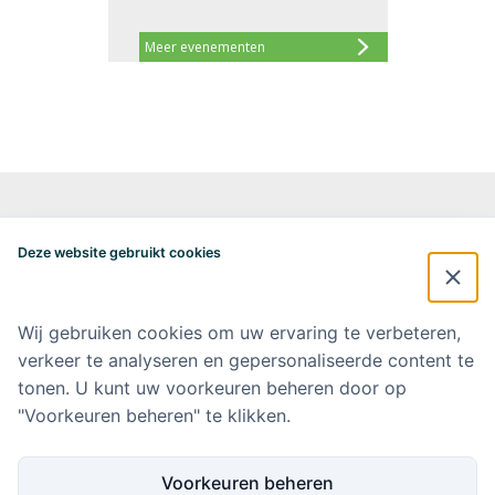
Meer evenementen
Alzheimercentrum Amsterdam
Postbus 7057
Deze website gebruikt cookies
1007 MB Amsterdam
020-4448548
alzheimercentrum@amsterdamumc.nl
Wij gebruiken cookies om uw ervaring te verbeteren,
verkeer te analyseren en gepersonaliseerde content te
Doneer via: NL 42 INGB 0006 9052 76 Ten name van: Stichting Steun
Alzheimercentrum Amsterdam
tonen. U kunt uw voorkeuren beheren door op
"Voorkeuren beheren" te klikken.
Amsterdam UMC
Werken bij Amsterdam UMC
Voorkeuren beheren