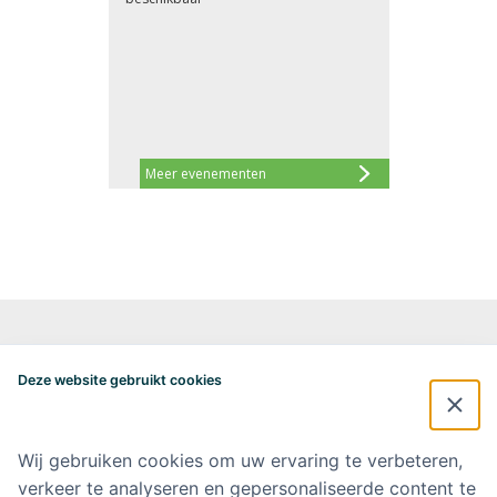
Meer evenementen
Alzheimercentrum Amsterdam
Postbus 7057
Deze website gebruikt cookies
1007 MB Amsterdam
020-4448548
alzheimercentrum@amsterdamumc.nl
Wij gebruiken cookies om uw ervaring te verbeteren,
verkeer te analyseren en gepersonaliseerde content te
Doneer via: NL 42 INGB 0006 9052 76 Ten name van: Stichting Steun