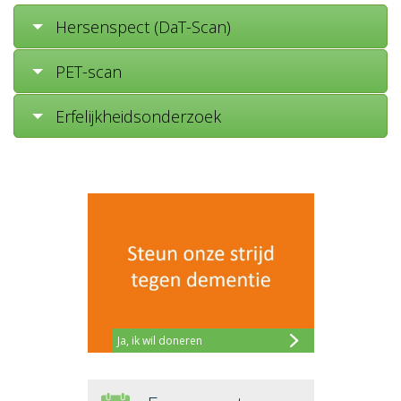
Hersenspect (DaT-Scan)
PET-scan
Erfelijkheidsonderzoek
Ja, ik wil doneren