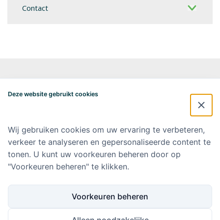
Contact
Alzheimercentrum Amsterdam
Postbus 7057
Deze website gebruikt cookies
1007 MB Amsterdam
020-4448548
alzheimercentrum@amsterdamumc.nl
Wij gebruiken cookies om uw ervaring te verbeteren,
verkeer te analyseren en gepersonaliseerde content te
Doneer via: NL 42 INGB 0006 9052 76 Ten name van: Stichting Steun
Alzheimercentrum Amsterdam
tonen. U kunt uw voorkeuren beheren door op
"Voorkeuren beheren" te klikken.
Amsterdam UMC
Werken bij Amsterdam UMC
Voorkeuren beheren
Ik wil op de hoogte blijven