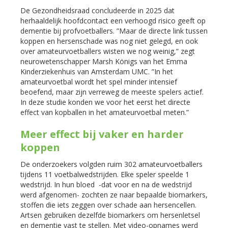
De Gezondheidsraad concludeerde in 2025 dat
herhaaldelijk hoofdcontact een verhoogd risico geeft op
dementie bij profvoetballers. ”Maar de directe link tussen
koppen en hersenschade was nog niet gelegd, en ook
over amateurvoetballers wisten we nog weinig,” zegt
neurowetenschapper Marsh Königs van het Emma
Kinderziekenhuis van Amsterdam UMC. ”In het
amateurvoetbal wordt het spel minder intensief
beoefend, maar zijn verreweg de meeste spelers actief.
In deze studie konden we voor het eerst het directe
effect van kopballen in het amateurvoetbal meten.”
Meer effect bij vaker en harder
koppen
De onderzoekers volgden ruim 302 amateurvoetballers
tijdens 11 voetbalwedstrijden. Elke speler speelde 1
wedstrijd. In hun bloed -dat voor en na de wedstrijd
werd afgenomen- zochten ze naar bepaalde biomarkers,
stoffen die iets zeggen over schade aan hersencellen.
Artsen gebruiken dezelfde biomarkers om hersenletsel
en dementie vast te stellen. Met video-opnames werd