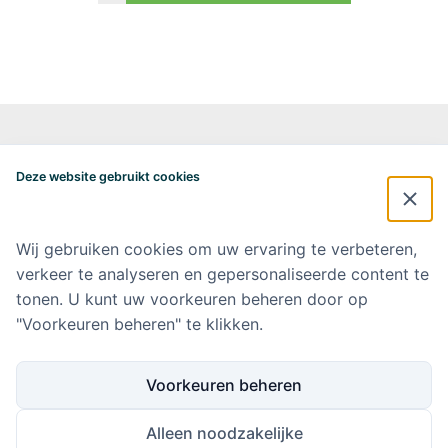
Alzheimercentrum Amsterdam
Postbus 7057
Deze website gebruikt cookies
1007 MB Amsterdam
020-4448548
alzheimercentrum@amsterdamumc.nl
Wij gebruiken cookies om uw ervaring te verbeteren,
verkeer te analyseren en gepersonaliseerde content te
Doneer via: NL 42 INGB 0006 9052 76 Ten name van: Stichting Steun
Alzheimercentrum Amsterdam
tonen. U kunt uw voorkeuren beheren door op
"Voorkeuren beheren" te klikken.
Amsterdam UMC
Werken bij Amsterdam UMC
Voorkeuren beheren
Ik wil op de hoogte blijven
Alleen noodzakelijke