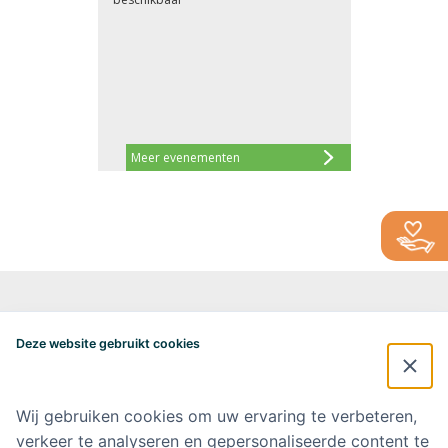
Meer evenementen
Alzheimercentrum Amsterdam
Postbus 7057
Deze website gebruikt cookies
1007 MB Amsterdam
020-4448548
alzheimercentrum@amsterdamumc.nl
Wij gebruiken cookies om uw ervaring te verbeteren,
verkeer te analyseren en gepersonaliseerde content te
Doneer via: NL 42 INGB 0006 9052 76 Ten name van: Stichting Steun