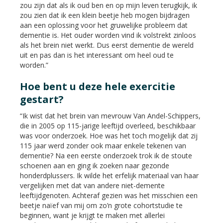
zou zijn dat als ik oud ben en op mijn leven terugkijk, ik
zou zien dat ik een klein beetje heb mogen bijdragen
aan een oplossing voor het gruwelijke probleem dat
dementie is. Het ouder worden vind ik volstrekt zinloos
als het brein niet werkt. Dus eerst dementie de wereld
uit en pas dan is het interessant om heel oud te
worden.”
Hoe bent u deze hele exercitie
gestart?
“Ik wist dat het brein van mevrouw Van Andel-Schippers,
die in 2005 op 115-jarige leeftijd overleed, beschikbaar
was voor onderzoek. Hoe was het toch mogelijk dat zij
115 jaar werd zonder ook maar enkele tekenen van
dementie? Na een eerste onderzoek trok ik de stoute
schoenen aan en ging ik zoeken naar gezonde
honderdplussers. Ik wilde het erfelijk materiaal van haar
vergelijken met dat van andere niet-demente
leeftijdgenoten. Achteraf gezien was het misschien een
beetje naïef van mij om zo’n grote cohortstudie te
beginnen, want je krijgt te maken met allerlei