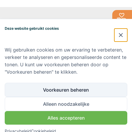
Alzheimercentrum Amsterdam
Postbus 7057
Deze website gebruikt cookies
1007 MB Amsterdam
020-4448548
alzheimercentrum@amsterdamumc.nl
Wij gebruiken cookies om uw ervaring te verbeteren,
verkeer te analyseren en gepersonaliseerde content te
Doneer via: NL 42 INGB 0006 9052 76 Ten name van: Stichting Steun
Alzheimercentrum Amsterdam
tonen. U kunt uw voorkeuren beheren door op
"Voorkeuren beheren" te klikken.
Amsterdam UMC
Werken bij Amsterdam UMC
Voorkeuren beheren
Ik wil op de hoogte blijven
Alleen noodzakelijke
Alles accepteren
Volg ons via
Privacybeleid
Cookiebeleid