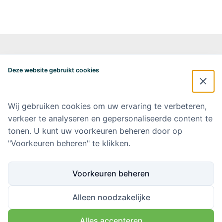
Alzheimercentrum Amsterdam
Postbus 7057
Deze website gebruikt cookies
1007 MB Amsterdam
020-4448548
alzheimercentrum@amsterdamumc.nl
Wij gebruiken cookies om uw ervaring te verbeteren,
verkeer te analyseren en gepersonaliseerde content te
Doneer via: NL 42 INGB 0006 9052 76 Ten name van: Stichting Steun
Alzheimercentrum Amsterdam
tonen. U kunt uw voorkeuren beheren door op
"Voorkeuren beheren" te klikken.
Amsterdam UMC
Werken bij Amsterdam UMC
Voorkeuren beheren
Ik wil op de hoogte blijven
Alleen noodzakelijke
Alles accepteren