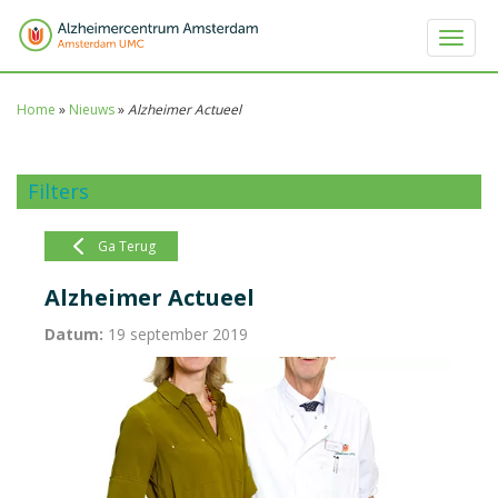
Toggle 
Home
»
Nieuws
»
Alzheimer Actueel
Filters
Ga Terug
Alzheimer Actueel
Datum:
19 september 2019