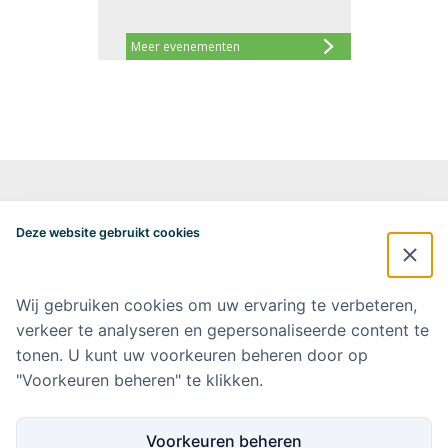
Meer evenementen
Alzheimercentrum Amsterdam
Postbus 7057
Deze website gebruikt cookies
1007 MB Amsterdam
020-4448548
alzheimercentrum@amsterdamumc.nl
Wij gebruiken cookies om uw ervaring te verbeteren,
verkeer te analyseren en gepersonaliseerde content te
Doneer via: NL 42 INGB 0006 9052 76 Ten name van: Stichting Steun
Alzheimercentrum Amsterdam
tonen. U kunt uw voorkeuren beheren door op
"Voorkeuren beheren" te klikken.
Amsterdam UMC
Werken bij Amsterdam UMC
Voorkeuren beheren