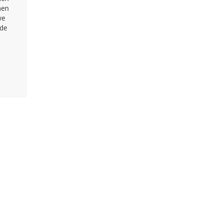
men
we
 de