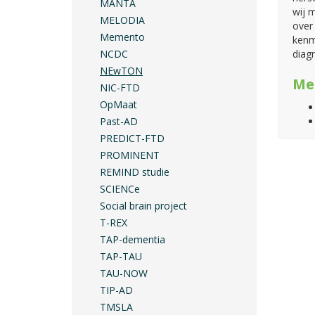
MANTA
wij 
MELODIA
over
Memento
kenm
NCDC
diag
NEwTON
Me
NIC-FTD
OpMaat
Past-AD
PREDICT-FTD
PROMINENT
REMIND studie
SCIENCe
Social brain project
T-REX
TAP-dementia
TAP-TAU
TAU-NOW
TIP-AD
TMSLA