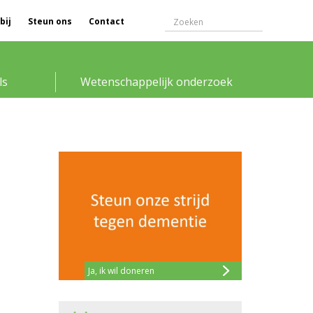
bij
Steun ons
Contact
ls
Wetenschappelijk onderzoek
Ja, ik wil doneren