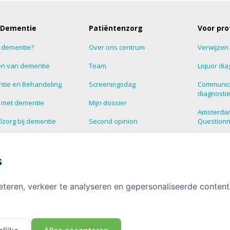
 Dementie
Patiëntenzorg
Voor pro
s dementie?
Over ons centrum
Verwijzen
n van dementie
Team
Liquor dia
tie en Behandeling
Screeningsdag
Communic
diagnosti
 met dementie
Mijn dossier
Amsterda
zorg bij dementie
Second opinion
Question
estelde vragen over
Blog
Supportg
tie
s
HalloHersenen
Dementie
informatie over
tie
Deelnemen aan onderzoek
eteren, verkeer te analyseren en gepersonaliseerde conten
Contact