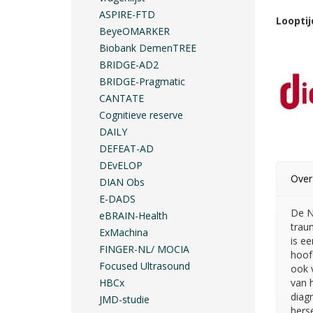
ASPIRE-FTD
Looptij
BeyeOMARKER
Biobank DemenTREE
BRIDGE-AD2
BRIDGE-Pragmatic
CANTATE
Cognitieve reserve
DAILY
DEFEAT-AD
DEvELOP
Over
DIAN Obs
E-DADS
De N
eBRAIN-Health
trau
ExMachina
is e
FINGER-NL/ MOCIA
hoof
Focused Ultrasound
ook 
HBCx
van 
diag
JMD-studie
hers