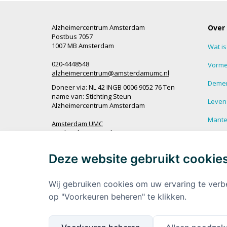
Alzheimercentrum Amsterdam
Over
Postbus 7057
1007 MB Amsterdam
Wat i
020-4448548
Vorme
alzheimercentrum@amsterdamumc.nl
Demen
Doneer via: NL 42 INGB 0006 9052 76 Ten
name van: Stichting Steun
Leven
Alzheimercentrum Amsterdam
Mantel
Amsterdam UMC
Werken bij Amsterdam UMC
Veel g
demen
Deze website gebruikt cookie
Ik wil op de hoogte blijven
Meer 
demen
Wij gebruiken cookies om uw ervaring te verb
op "Voorkeuren beheren" te klikken.