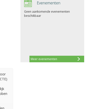
Evenementen
Geen aankomende evenementen
beschikbaar
Meer evenementen
door
(CTE)
ijk
ebben
len