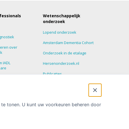
fessionals
Wetenschappelijk
onderzoek
Lopend onderzoek
gnostiek
Amsterdam Dementia Cohort
eren over
ek
Onderzoek in de etalage
m IADL
Hersenonderzoek.nl
nare
Publicaties
roepen
Promoties
 Update
t te tonen. U kunt uw voorkeuren beheren door