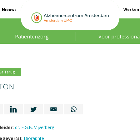
Nieuws
Werken 
Patiëntenzorg
Voor professiona
Ga Terug
TON
leider:
dr. E.G.B. Vijverberg
egever(s):
Dioraphte