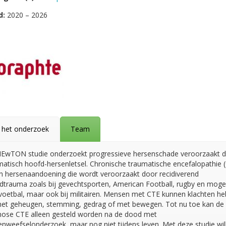
d:
2020 – 2026
 het onderzoek
Team
EwTON studie onderzoekt progressieve hersenschade veroorzaakt 
matisch hoofd-hersenletsel. Chronische traumatische encefalopathie 
en hersenaandoening die wordt veroorzaakt door recidiverend
dtrauma zoals bij gevechtsporten, American Football, rugby en mogel
voetbal, maar ook bij militairen. Mensen met CTE kunnen klachten h
het geheugen, stemming, gedrag of met bewegen. Tot nu toe kan de
nose CTE alleen gesteld worden na de dood met
enweefselonderzoek, maar nog niet tijdens leven. Met deze studie wil