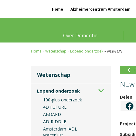
Home
Alzheimercentrum Amsterdam
Over Dementie
Home
»
Wetenschap
»
Lopend onderzoek
»
NEwTON
Wetenschap
NEw
Lopend onderzoek
Delen
100-plus onderzoek
4D FUTURE
ABOARD
AD-RIDDLE
Project
Amsterdam IADL
Subsidi
vragenlijst