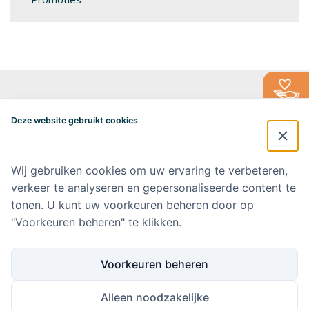
Alzheimercentrum Amsterdam
Postbus 7057
Deze website gebruikt cookies
1007 MB Amsterdam
020-4448548
alzheimercentrum@amsterdamumc.nl
Wij gebruiken cookies om uw ervaring te verbeteren,
verkeer te analyseren en gepersonaliseerde content te
Doneer via: NL 42 INGB 0006 9052 76 Ten name van: Stichting Steun
Alzheimercentrum Amsterdam
tonen. U kunt uw voorkeuren beheren door op
"Voorkeuren beheren" te klikken.
Amsterdam UMC
Werken bij Amsterdam UMC
Voorkeuren beheren
Ik wil op de hoogte blijven
Alleen noodzakelijke