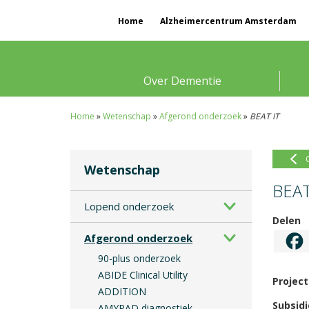
Home
Alzheimercentrum Amsterdam
Over Dementie
Home
»
Wetenschap
»
Afgerond onderzoek
»
BEAT IT
Wetenschap
BEAT
Lopend onderzoek
Delen
Afgerond onderzoek
90-plus onderzoek
ABIDE Clinical Utility
Project
ADDITION
Subsidi
AMYPAD diagnostiek