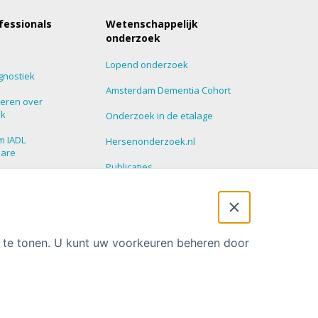
fessionals
Wetenschappelijk
onderzoek
Lopend onderzoek
gnostiek
Amsterdam Dementia Cohort
eren over
ek
Onderzoek in de etalage
m IADL
Hersenonderzoek.nl
nare
Publicaties
roepen
Promoties
 Update
t te tonen. U kunt uw voorkeuren beheren door