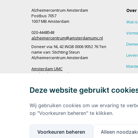
Alzheimercentrum Amsterdam
Over
Postbus 7057
1007 MB Amsterdam
Wat i
020-4448548
Vorme
alzheimercentrum@amsterdamumc.nl
Demen
Doneer via: NL 42 INGB 0006 9052 76 Ten
name van: Stichting Steun
Leven
Alzheimercentrum Amsterdam
Mantel
Amsterdam UMC
Werken bij Amsterdam UMC
Veel g
demen
Deze website gebruikt cookie
Ik wil op de hoogte blijven
Meer 
demen
Wij gebruiken cookies om uw ervaring te verb
op "Voorkeuren beheren" te klikken.
Voorkeuren beheren
Alleen noodzake