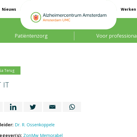
Nieuws
Werken 
Patiëntenzorg
Voor professiona
Ga Terug
 IT
leider:
Dr. R. Ossenkoppele
egever(s):
ZonMw Memorabel