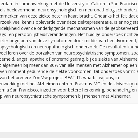
erdam in samenwerking met de University of California San Francisco
els beeldvormend, neuropsychologisch en neuropathologisch onder
nmerken van deze ziekte beter in kaart bracht. Ondanks het feit dat d
rzoek veel kennis opleverde over deze ziektepresentatie, is er nog st
idelijkheid over de onderliggende mechanismen van de geobserveer
ags- en persoonlijkheidsveranderingen. Het huidige onderzoek richt zi
beter begrijpen van deze symptomen door middel van beeldvormend,
opsychologisch en neuropathologisch onderzoek. De resultaten kunn
veel leren over de oorzaken van neuropsychiatrische symptomen, zoa
erheid, angst, apathie of ontremd gedrag, bij de ziekte van Alzheimer
et algemeen bij meer dan 80% van alle mensen met Alzheimer op een
ven moment gedurende de ziekte voorkomen. Dit onderzoek vormt 
 van het bredere ZonMw project BEAT IT, waarbij wij ons, in
nwerking met het Alzheimercentrum Erasmus MC en de University o
fornia San Francisco, inzetten voor betere herkenning, behandeling en
ip van neuropsychiatrische symptomen bij mensen met Alzheimer.