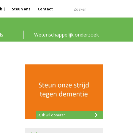
bij
Steun ons
Contact
ls
Wetenschappelijk onderzoek
Ja, ik wil doneren