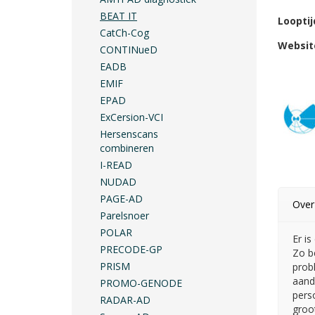
BEAT IT
Looptij
CatCh-Cog
Websit
CONTINueD
EADB
EMIF
EPAD
ExCersion-VCI
Hersenscans
combineren
I-READ
NUDAD
PAGE-AD
Over
Parelsnoer
POLAR
Er i
PRECODE-GP
Zo b
PRISM
prob
aand
PROMO-GENODE
pers
RADAR-AD
groo