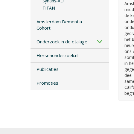
Synaps-AD
Amst
TITAN
midd
de ke
Amsterdam Dementia
onde
ondu
Cohort
gedr
het 
Onderzoek in de etalage
neur
ons 
Hersenonderzoek.nl
somb
in h
Publicaties
gege
deel
same
Promoties
Cali
begr