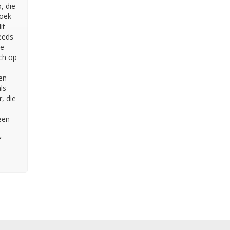
, die
zoek
it
eeds
de
ch op
en
ls
, die
een
f