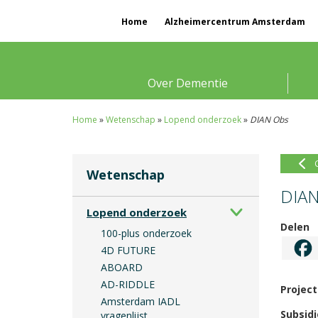
Home
Alzheimercentrum Amsterdam
Over Dementie
Home
»
Wetenschap
»
Lopend onderzoek
»
DIAN Obs
Wetenschap
DIAN
Lopend onderzoek
Delen
100-plus onderzoek
4D FUTURE
ABOARD
AD-RIDDLE
Project
Amsterdam IADL
Subsidi
vragenlijst