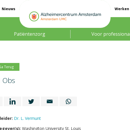
Nieuws
Werken 
Patiëntenzorg
Voor professiona
Ga Terug
 Obs
leider:
Dr. L. Vermunt
egever(s):
Washington University St. Louis