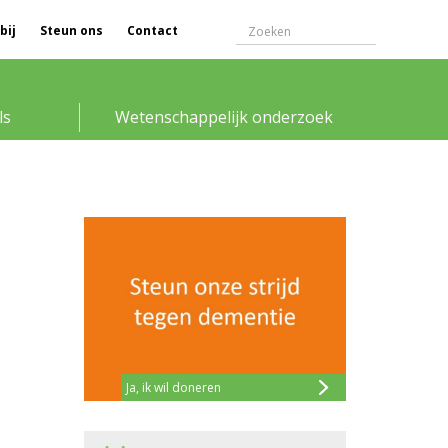
bij
Steun ons
Contact
ls
Wetenschappelijk onderzoek
Ja, ik wil doneren