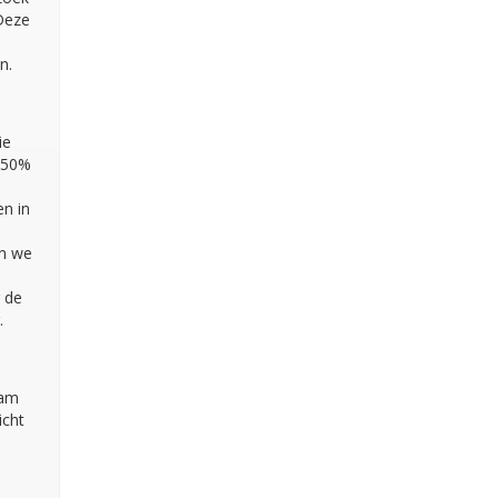
 Deze
n.
ie
 50%
en in
en we
 de
.
aam
icht