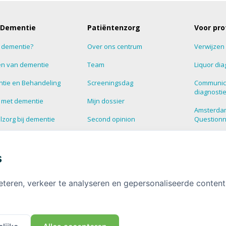
 Dementie
Patiëntenzorg
Voor pro
s dementie?
Over ons centrum
Verwijzen
n van dementie
Team
Liquor dia
tie en Behandeling
Screeningsdag
Communic
diagnosti
 met dementie
Mijn dossier
Amsterda
zorg bij dementie
Second opinion
Question
estelde vragen over
Blog
Supportg
tie
s
HalloHersenen
Dementie
informatie over
tie
Deelnemen aan onderzoek
eteren, verkeer te analyseren en gepersonaliseerde conten
Contact