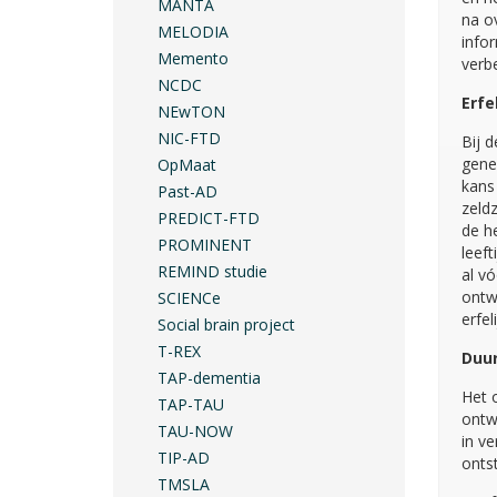
MANTA
na o
MELODIA
info
Memento
verbe
NCDC
Erfe
NEwTON
NIC-FTD
Bij d
gene
OpMaat
kans
Past-AD
zeldz
PREDICT-FTD
de he
PROMINENT
leef
REMIND studie
al v
ontw
SCIENCe
erfe
Social brain project
T-REX
Duur
TAP-dementia
Het 
TAP-TAU
ontw
TAU-NOW
in ve
TIP-AD
onts
TMSLA