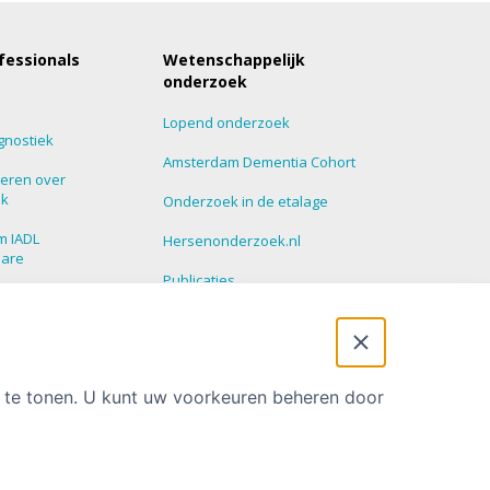
fessionals
Wetenschappelijk
onderzoek
Lopend onderzoek
gnostiek
Amsterdam Dementia Cohort
eren over
ek
Onderzoek in de etalage
m IADL
Hersenonderzoek.nl
nare
Publicaties
roepen
Promoties
 Update
t te tonen. U kunt uw voorkeuren beheren door