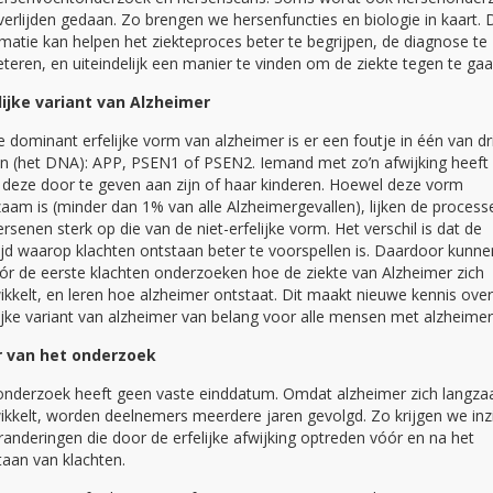
verlijden gedaan. Zo brengen we hersenfuncties en biologie in kaart.
rmatie kan helpen het ziekteproces beter te begrijpen, de diagnose te
teren, en uiteindelijk een manier te vinden om de ziekte tegen te gaa
lijke variant van Alzheimer
e dominant erfelijke vorm van alzheimer is er een foutje in één van dr
n (het DNA): APP, PSEN1 of PSEN2. Iemand met zo’n afwijking heeft
 deze door te geven aan zijn of haar kinderen. Hoewel deze vorm
aam is (minder dan 1% van alle Alzheimergevallen), lijken de process
rsenen sterk op die van de niet-erfelijke vorm. Het verschil is dat de
tijd waarop klachten ontstaan beter te voorspellen is. Daardoor kunn
óór de eerste klachten onderzoeken hoe de ziekte van Alzheimer zich
ikkelt, en leren hoe alzheimer ontstaat. Dit maakt nieuwe kennis over
lijke variant van alzheimer van belang voor alle mensen met alzheimer
 van het onderzoek
onderzoek heeft geen vaste einddatum. Omdat alzheimer zich langz
ikkelt, worden deelnemers meerdere jaren gevolgd. Zo krijgen we inz
randeringen die door de erfelijke afwijking optreden vóór en na het
taan van klachten.