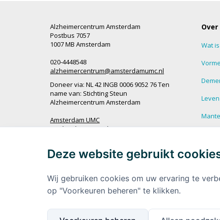
Alzheimercentrum Amsterdam
Over
Postbus 7057
1007 MB Amsterdam
Wat i
020-4448548
Vorme
alzheimercentrum@amsterdamumc.nl
Demen
Doneer via: NL 42 INGB 0006 9052 76 Ten
name van: Stichting Steun
Leven
Alzheimercentrum Amsterdam
Mantel
Amsterdam UMC
Werken bij Amsterdam UMC
Veel g
demen
Deze website gebruikt cookie
Ik wil op de hoogte blijven
Meer 
demen
Wij gebruiken cookies om uw ervaring te verb
op "Voorkeuren beheren" te klikken.