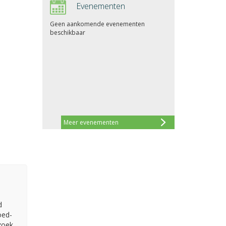
Evenementen
Geen aankomende evenementen
beschikbaar
Meer evenementen
d
oed-
zoek