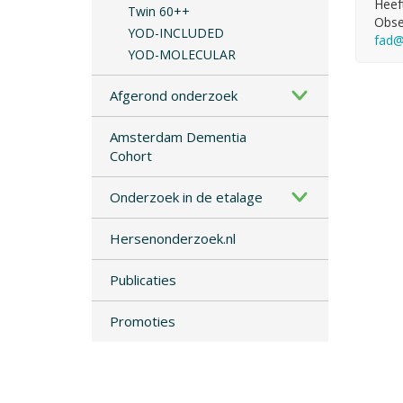
Heef
Twin 60++
Obse
YOD-INCLUDED
fad@
YOD-MOLECULAR
Afgerond onderzoek
Amsterdam Dementia
Cohort
Onderzoek in de etalage
Hersenonderzoek.nl
Publicaties
Promoties