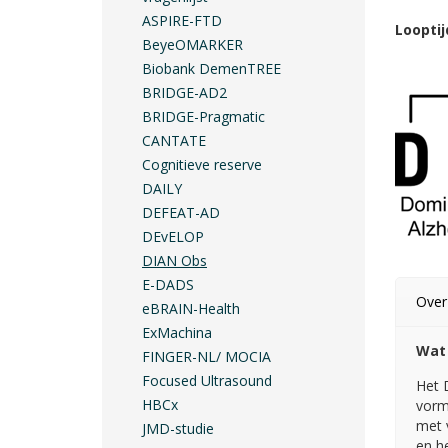
ASPIRE-FTD
Looptij
BeyeOMARKER
Biobank DemenTREE
BRIDGE-AD2
BRIDGE-Pragmatic
CANTATE
Cognitieve reserve
DAILY
DEFEAT-AD
DEvELOP
DIAN Obs
E-DADS
Over
eBRAIN-Health
ExMachina
Wat 
FINGER-NL/ MOCIA
Focused Ultrasound
Het 
HBCx
vorm
met v
JMD-studie
en h