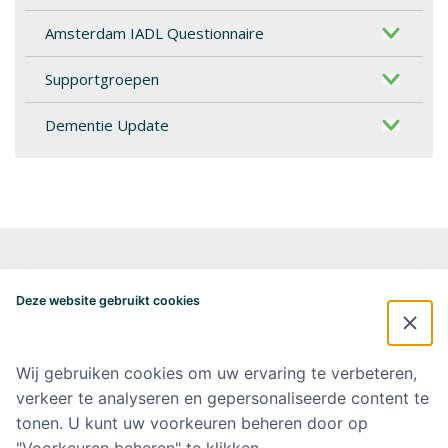
Amsterdam IADL Questionnaire
Supportgroepen
Dementie Update
Alzheimercentrum Amsterdam
Postbus 7057
Deze website gebruikt cookies
1007 MB Amsterdam
020-4448548
alzheimercentrum@amsterdamumc.nl
Wij gebruiken cookies om uw ervaring te verbeteren,
verkeer te analyseren en gepersonaliseerde content te
Doneer via: NL 42 INGB 0006 9052 76 Ten name van: Stichting Steun
Alzheimercentrum Amsterdam
tonen. U kunt uw voorkeuren beheren door op