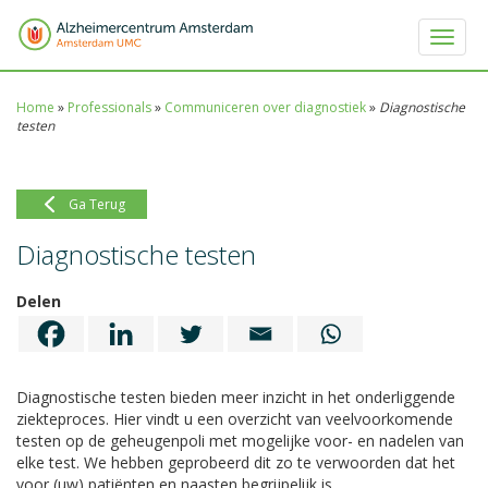
Toggle 
Home
»
Professionals
»
Communiceren over diagnostiek
»
Diagnostische
testen
Ga Terug
Diagnostische testen
Delen
Diagnostische testen bieden meer inzicht in het onderliggende
ziekteproces. Hier vindt u een overzicht van veelvoorkomende
testen op de geheugenpoli met mogelijke voor- en nadelen van
elke test. We hebben geprobeerd dit zo te verwoorden dat het
voor (uw) patiënten en naasten begrijpelijk is.