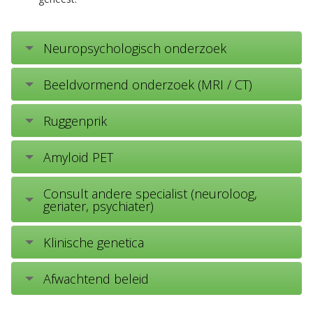
Neuropsychologisch onderzoek
Beeldvormend onderzoek (MRI / CT)
Ruggenprik
Amyloid PET
Consult andere specialist (neuroloog,
geriater, psychiater)
Klinische genetica
Afwachtend beleid