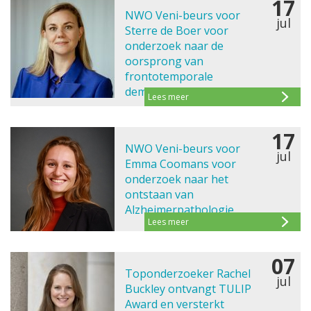
17
NWO Veni-beurs voor
jul
Sterre de Boer voor
onderzoek naar de
oorsprong van
frontotemporale
dementie
Lees meer
17
NWO Veni-beurs voor
jul
Emma Coomans voor
onderzoek naar het
ontstaan van
Alzheimerpathologie
Lees meer
07
Toponderzoeker Rachel
jul
Buckley ontvangt TULIP
Award en versterkt