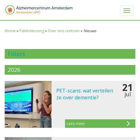
Toggle 
Home
»
Patiëntenzorg
»
Over ons centrum
»
Nieuws
Filters
2026
21
PET-scans: wat vertellen
jul
ze over dementie?
Lees meer