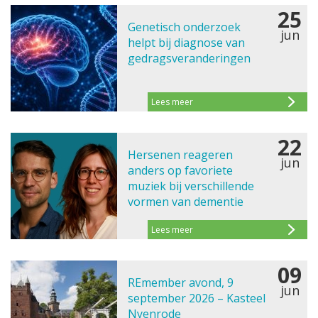
25
Genetisch onderzoek
jun
helpt bij diagnose van
gedragsveranderingen
Lees meer
22
Hersenen reageren
jun
anders op favoriete
muziek bij verschillende
vormen van dementie
Lees meer
09
REmember avond, 9
jun
september 2026 – Kasteel
Nyenrode