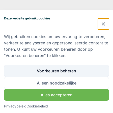
Alzheimercentrum Amsterdam
Postbus 7057
Deze website gebruikt cookies
1007 MB Amsterdam
020-4448548
alzheimercentrum@amsterdamumc.nl
Wij gebruiken cookies om uw ervaring te verbeteren,
verkeer te analyseren en gepersonaliseerde content te
Doneer via: NL 42 INGB 0006 9052 76 Ten name van: Stichting Steun
Alzheimercentrum Amsterdam
tonen. U kunt uw voorkeuren beheren door op
"Voorkeuren beheren" te klikken.
Amsterdam UMC
Werken bij Amsterdam UMC
Voorkeuren beheren
Ik wil op de hoogte blijven
Alleen noodzakelijke
Alles accepteren
Volg ons via
Privacybeleid
Cookiebeleid