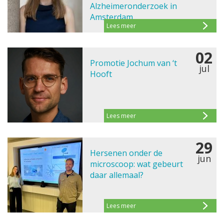
Alzheimeronderzoek in
Amsterdam
Lees meer
02
Promotie Jochum van ‘t
jul
Hooft
Lees meer
29
Hersenen onder de
jun
microscoop: wat gebeurt
daar allemaal?
Lees meer