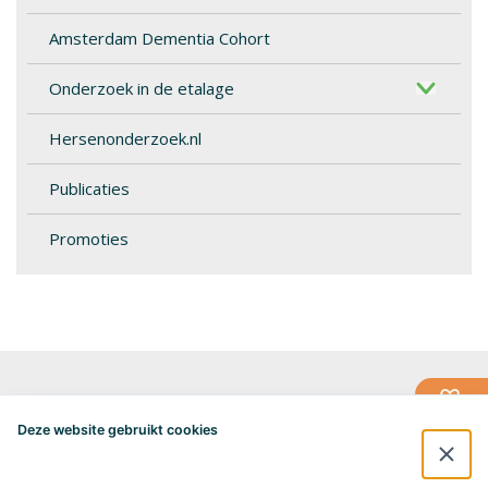
Amsterdam Dementia Cohort
Onderzoek in de etalage
Hersenonderzoek.nl
Publicaties
Promoties
Alzheimercentrum Amsterdam
Postbus 7057
Deze website gebruikt cookies
1007 MB Amsterdam
020-4448548