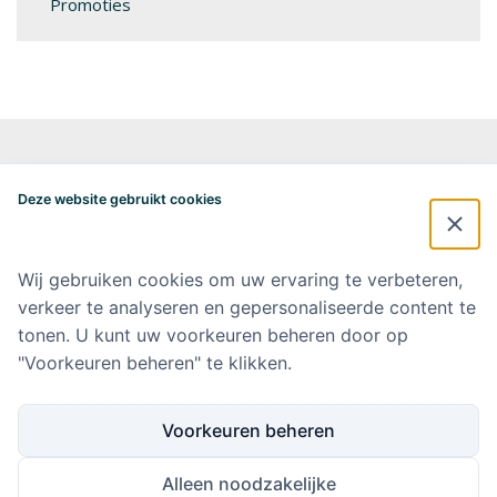
Promoties
Alzheimercentrum Amsterdam
Postbus 7057
Deze website gebruikt cookies
1007 MB Amsterdam
020-4448548
alzheimercentrum@amsterdamumc.nl
Wij gebruiken cookies om uw ervaring te verbeteren,
verkeer te analyseren en gepersonaliseerde content te
Doneer via: NL 42 INGB 0006 9052 76 Ten name van: Stichting Steun
Alzheimercentrum Amsterdam
tonen. U kunt uw voorkeuren beheren door op
"Voorkeuren beheren" te klikken.
Amsterdam UMC
Werken bij Amsterdam UMC
Voorkeuren beheren
Ik wil op de hoogte blijven
Alleen noodzakelijke