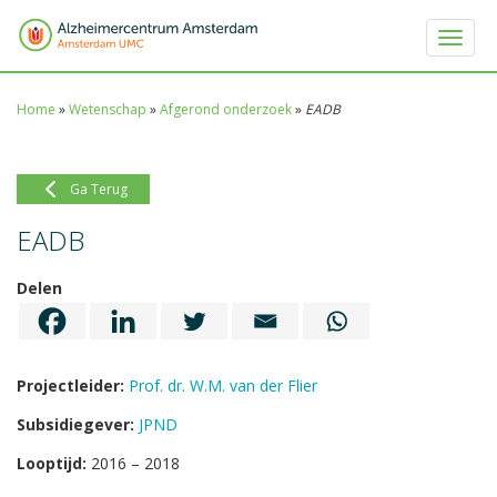
Toggle 
Home
»
Wetenschap
»
Afgerond onderzoek
»
EADB
Ga Terug
EADB
Delen
Projectleider:
Prof. dr. W.M. van der Flier
Subsidiegever:
JPND
Looptijd:
2016 – 2018