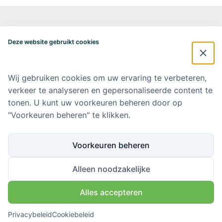
Alzheimercentrum Amsterdam
Postbus 7057
Deze website gebruikt cookies
1007 MB Amsterdam
020-4448548
alzheimercentrum@amsterdamumc.nl
Wij gebruiken cookies om uw ervaring te verbeteren,
verkeer te analyseren en gepersonaliseerde content te
Doneer via: NL 42 INGB 0006 9052 76 Ten name van: Stichting Steun
Alzheimercentrum Amsterdam
tonen. U kunt uw voorkeuren beheren door op
"Voorkeuren beheren" te klikken.
Amsterdam UMC
Werken bij Amsterdam UMC
Voorkeuren beheren
Ik wil op de hoogte blijven
Alleen noodzakelijke
Alles accepteren
Volg ons via
Privacybeleid
Cookiebeleid