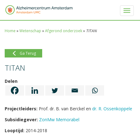
Toggle 
Home
»
Wetenschap
»
Afgerond onderzoek
»
TITAN
Ga Terug
TITAN
Delen
Projectleiders:
Prof. dr. B. van Berckel en
dr. R. Ossenkoppele
Subsidiegever:
ZonMw Memorabel
Looptijd:
2014-2018