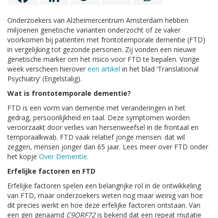
Onderzoekers van Alzheimercentrum Amsterdam hebben
miljoenen genetische varianten onderzocht of ze vaker
voorkomen bij patiënten met frontotemporale dementie (FTD)
in vergelijking tot gezonde personen. Zij vonden een nieuwe
genetische marker om het risico voor FTD te bepalen. Vorige
week verscheen hierover
een artikel
in het blad ‘Translational
Psychiatry’ (Engelstalig).
Wat is frontotemporale dementie?
FTD is een vorm van dementie met veranderingen in het
gedrag, persoonlijkheid en taal. Deze symptomen worden
veroorzaakt door verlies van hersenweefsel in de frontaal en
temporaalkwab. FTD vaak relatief jonge mensen: dat wil
zeggen, mensen jonger dan 65 jaar. Lees meer over FTD onder
het kopje
Over Dementie
.
Erfelijke factoren en FTD
Erfelijke factoren spelen een belangrijke rol in de ontwikkeling
van FTD, maar onderzoekers weten nog maar weinig van hoe
dit precies werkt en hoe deze erfelijke factoren ontstaan. Van
een gen genaamd
C9ORF72
is bekend dat een repeat mutatie