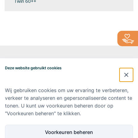
Twin 60++
Alzheimercentrum Amsterdam
Postbus 7057
Deze website gebruikt cookies
1007 MB Amsterdam
020-4448548
alzheimercentrum@amsterdamumc.nl
Wij gebruiken cookies om uw ervaring te verbeteren,
verkeer te analyseren en gepersonaliseerde content te
Doneer via: NL 42 INGB 0006 9052 76 Ten name van: Stichting Steun
Alzheimercentrum Amsterdam
tonen. U kunt uw voorkeuren beheren door op
"Voorkeuren beheren" te klikken.
Amsterdam UMC
Werken bij Amsterdam UMC
Voorkeuren beheren