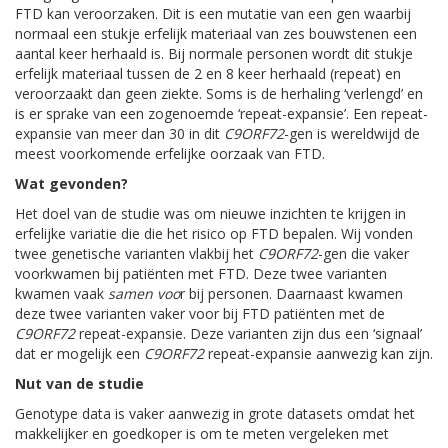
FTD kan veroorzaken. Dit is een mutatie van een gen waarbij
normaal een stukje erfelijk materiaal van zes bouwstenen een
aantal keer herhaald is. Bij normale personen wordt dit stukje
erfelijk materiaal tussen de 2 en 8 keer herhaald (repeat) en
veroorzaakt dan geen ziekte. Soms is de herhaling ‘verlengd’ en
is er sprake van een zogenoemde ‘repeat-expansie’. Een repeat-
expansie van meer dan 30 in dit
C9ORF72
-gen is wereldwijd de
meest voorkomende erfelijke oorzaak van FTD.
Wat gevonden?
Het doel van de studie was om nieuwe inzichten te krijgen in
erfelijke variatie die die het risico op FTD bepalen. Wij vonden
twee genetische varianten vlakbij het
C9ORF72
-gen die vaker
voorkwamen bij patiënten met FTD. Deze twee varianten
kwamen vaak
samen
voo
r bij personen. Daarnaast kwamen
deze twee varianten vaker voor bij FTD patiënten met de
C9ORF72
repeat-expansie. Deze varianten zijn dus een ‘signaal’
dat er mogelijk een
C9ORF72
repeat-expansie aanwezig kan zijn.
Nut van de studie
Genotype data is vaker aanwezig in grote datasets omdat het
makkelijker en goedkoper is om te meten vergeleken met