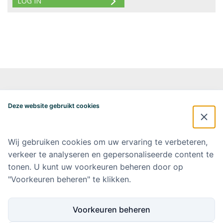
Alzheimercentrum Amsterdam
Postbus 7057
Deze website gebruikt cookies
1007 MB Amsterdam
020-4448548
alzheimercentrum@amsterdamumc.nl
Wij gebruiken cookies om uw ervaring te verbeteren,
Doneer via: NL 42 INGB 0006 9052 76 Ten name van: Stichting Steun
verkeer te analyseren en gepersonaliseerde content te
Alzheimercentrum Amsterdam
tonen. U kunt uw voorkeuren beheren door op
"Voorkeuren beheren" te klikken.
Amsterdam UMC
Werken bij Amsterdam UMC
Voorkeuren beheren