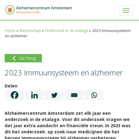
Toggle 
Home
»
Wetenschap
»
Onderzoek in de etalage
»
2023 Immuunsysteem
en alzheimer
Ga Terug
2023 Immuunsysteem en alzheimer
Delen
Alzheimercentrum Amsterdam zet elk jaar een
onderzoek in de etalage. Voor dit onderzoek vragen we
dat jaar extra aandacht en financiële steun. In 2023 was
dit het onderzoek:
op zoek naar medicijnen die het
hersen immuunsysteem bij alzheimer verbeteren.