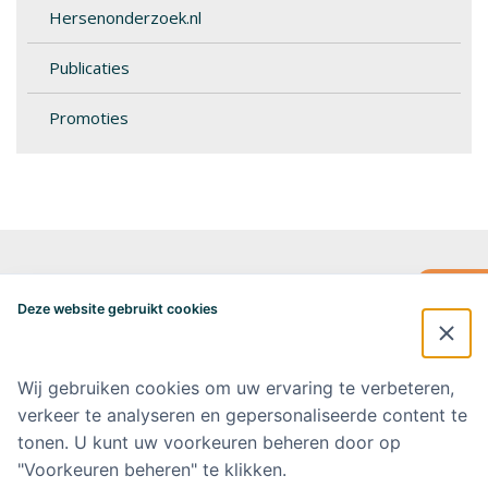
Hersenonderzoek.nl
Publicaties
Promoties
Alzheimercentrum Amsterdam
Postbus 7057
Deze website gebruikt cookies
1007 MB Amsterdam
020-4448548
alzheimercentrum@amsterdamumc.nl
Wij gebruiken cookies om uw ervaring te verbeteren,
verkeer te analyseren en gepersonaliseerde content te
Doneer via: NL 42 INGB 0006 9052 76 Ten name van: Stichting Steun
Alzheimercentrum Amsterdam
tonen. U kunt uw voorkeuren beheren door op
"Voorkeuren beheren" te klikken.
Amsterdam UMC