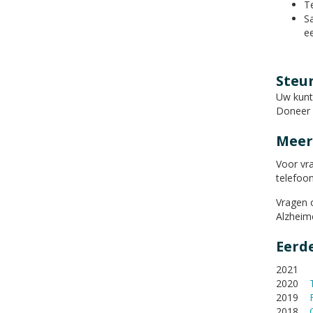
T
Sa
e
Steu
Uw kunt
Doneer n
Meer
Voor vr
telefoo
Vragen 
Alzheim
Eerd
2021
2020
2019
2018