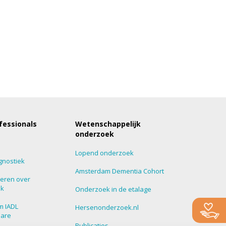
fessionals
Wetenschappelijk
onderzoek
Lopend onderzoek
gnostiek
Amsterdam Dementia Cohort
eren over
ek
Onderzoek in de etalage
m IADL
Hersenonderzoek.nl
nare
Publicaties