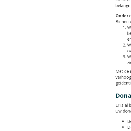
belangri
Onderz
Binnen 
We
ke
en
W
ov
Wa
zi
Met de 
verhoog
geïdent
Dona
Er is al
Uw dona
B
D