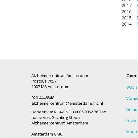
2017
2016
2015
2014
Alzheimercentrum Amsterdam
Over
Postbus 7057
1007 MB Amsterdam
Wat i
020-4448548
Vorme
alzheimercentrum@amsterdamumc.nl
Demen
Doneer via: NL 42 INGB 0006 9052 76 Ten
name van: Stichting Steun
Leven
Alzheimercentrum Amsterdam
Mantel
Amsterdam UMC