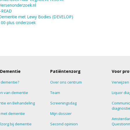
Hersenonderzoek.nl
I-READ
Dementie met Lewy Bodies (DEVELOP)
100-plus onderzoek
 Dementie
Patiëntenzorg
Voor pro
s dementie?
Over ons centrum
Verwijzen
n van dementie
Team
Liquor dia
tie en Behandeling
Screeningsdag
Communic
diagnosti
 met dementie
Mijn dossier
Amsterda
zorg bij dementie
Second opinion
Question