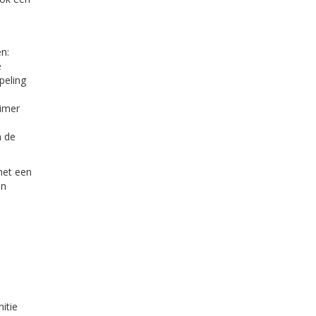
n:
e
peling
eimer
n de
met een
en
itie