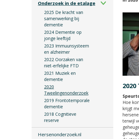
Onderzoek in de etalage
2025 De kracht van
samenwerking bij
dementie
2024 Dementie op
jonge leeftijd
2023 Immuunsysteem
en alzheimer
2022 Oorzaken van
niet-erfelijke FTD
2021 Muziek en
dementie
2020
2020
Tweelingenonderzoek
Speurto
2019 Frontotemporale
Hoe kom
dementie
krijgt m
2018 Cognitieve
hersene
reserve
terwijl 
geheuge
geheuge
Hersenonderzoek.nl