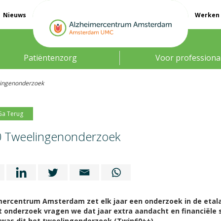
Nieuws
Werken 
Patiëntenzorg
Voor professiona
ingenonderzoek
Ga Terug
 Tweelingenonderzoek
mercentrum Amsterdam zet elk jaar een onderzoek in de etal
t onderzoek vragen we dat jaar extra aandacht en financiële 
 was dit het tweelingonderzoek (Twin60++).