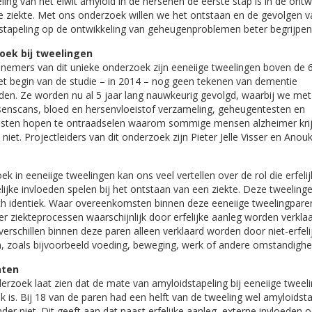
ling van het eiwit amyloid in de hersenen de eerste stap is in de ontw
e ziekte. Met ons onderzoek willen we het ontstaan en de gevolgen 
stapeling op de ontwikkeling van geheugenproblemen beter begrijpen
oek bij tweelingen
lnemers van dit unieke onderzoek zijn eeneiige tweelingen boven de 6
het begin van de studie – in 2014 – nog geen tekenen van dementie
den. Ze worden nu al 5 jaar lang nauwkeurig gevolgd, waarbij we met
senscans, bloed en hersenvloeistof verzameling, geheugentesten en
ijsten hopen te ontraadselen waarom sommige mensen alzheimer kri
niet. Projectleiders van dit onderzoek zijn Pieter Jelle Visser en Anou
k in eeneiige tweelingen kan ons veel vertellen over de rol die erfeli
elijke invloeden spelen bij het ontstaan van een ziekte. Deze tweelinge
ch identiek. Waar overeenkomsten binnen deze eeneiige tweelingpare
r ziekteprocessen waarschijnlijk door erfelijke aanleg worden verklaa
erschillen binnen deze paren alleen verklaard worden door niet-erfeli
n, zoals bijvoorbeeld voeding, beweging, werk of andere omstandighe
aten
rzoek laat zien dat de mate van amyloidstapeling bij eeneiige tweel
ijk is. Bij 18 van de paren had een helft van de tweeling wel amyloidst
der niet. Dit geeft aan dat naast erfelijke aanleg, externe invloeden 