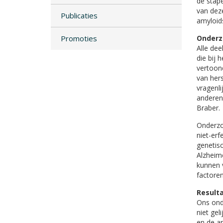
de stape
van dez
Publicaties
amyloid
Promoties
Onderz
Alle dee
die bij 
vertoon
van her
vragenl
anderen 
Braber.
Onderzoe
niet-erf
genetis
Alzheime
kunnen v
factore
Result
Ons onde
niet gel
en de an