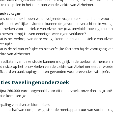
jke rol spelen in het ontstaan van de ziekte van Alzheimer.
oeksvragen
ons onderzoek hopen wij de volgende vragen te kunnen beantwoorde
lke niet-erfelijke invloeden kunnen de gevonden verschillen in vroeg
nmerken voor de ziekte van Alzheimer (o.a. amyloidstapeling, tau sta
 hersenkrimp) tussen eeneiige tweelingen verklaren?
at is het verloop van deze vroege kenmerken van de ziekte van Alzh
er tijd?
t is de rol van erfelijke en niet-erfelijke factoren bij de voortgang va
ekte van Alzheimer.
resultaten van deze studie kunnen mogelijk in de toekomst mensen 
d risico op het ontwikkelen van de ziekte van Alzheimer eerder word
ificeerd en aanknopingspunten gevonden voor preventiestrategieën.
ties tweelingenonderzoek
 bijna 260.000 euro opgehaald voor dit onderzoek, onze dank is groot!
tie komt ten goede aan:
epaling van diverse biomarkers
e aanschaf van computer-gestuurde meetapparatuur van sociale cogn