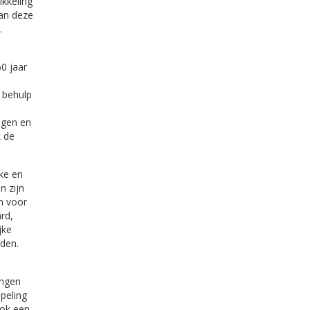
ikkeling
van deze
.
0 jaar
 behulp
jgen en
k de
jke en
n zijn
n voor
rd,
jke
den.
ingen
apeling
ook een