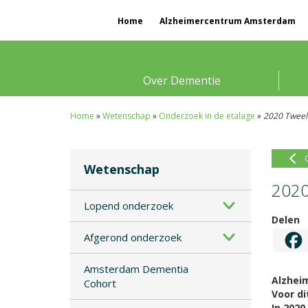
Home
Alzheimercentrum Amsterdam
Over Dementie
Home
»
Wetenschap
»
Onderzoek in de etalage
»
2020 Tweel
Wetenschap
2020
Lopend onderzoek
Delen
Afgerond onderzoek
Amsterdam Dementia
Alzhei
Cohort
Voor di
In 20
20