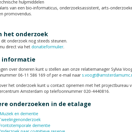
echnische hulpmiddelen
laris van een bio-informaticus, onderzoeksassistent, arts-onderzoek
en promovendus.
n het onderzoek
 dit onderzoek nog steeds steunen.
u direct via het
donatieformulier
.
 informatie
agen over doneren kunt u stellen aan onze relatiemanager Sylvia Voo
nnummer 06-11 586 169 of per e-mail naar
s.voogt@amsterdamumc.n
over het onderzoek kunt u contact opnemen met het projectbureau 
ercentrum Amsterdam op telefoonnummer 020-4440816.
ere onderzoeken in de etalage
Muziek en dementie
Tweelingenonderzoek
Frontotemporale dementie
Onderzoek naar cognitieve reserve