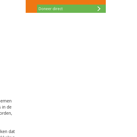
Doneer direct
blemen
 in de
orden,
eken dat