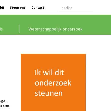
bij
Steun ons
Contact
ls
Wetenschappelijk onderzoek
age.
steun.